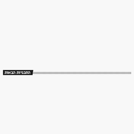
70s/80s/90s
מצעד היום -גירסת האלבום – עם בועז הלחמי: The
Rest of
16:00 - 18:00
מצעד היום -גירסת האלבום – עם בועז הלחמי: The
Rest of
התכניות הבאות