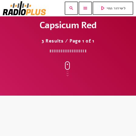
play_arrow
search
menu
לשידור החי
Capsicum Red
3 Results / Page 1 of 1
insert_link