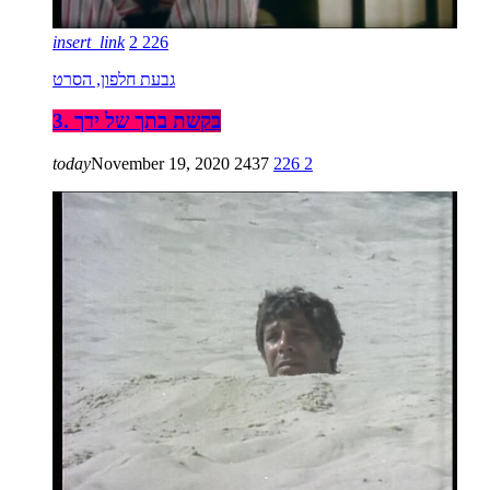
insert_link
2
226
גבעת חלפון, הסרט
3. בקשת בתך של ידך
today
November 19, 2020
2437
226
2