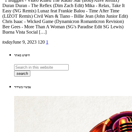
1 Buggles - Video Killed The Radio Star (BodyAlive Remix)
Duran Duran - The Reflex (Dim Zach Edit) Mika - Relax, Take It
Easy (NG Remix) Lunaz feat Frankie Balou - Time After Time
(LIZOT Remix) Civil Wars & Tiano - Billie Jean (John Junior Edit)
Chris Isaac - Wicked Game (Dynamicron Romanticron Revision)
Bee Gees - More Than A Woman (SG's Paradise Edit SG Lewis)
Buena Vista Social […]
today
June 9, 2023
120
1
חיפוש באתר
search
עכשיו בשידור