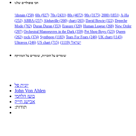
הכי פופולרים שלנו
!distain
(258)
60s
(927)
70s
(2431)
80s
(4072)
90s
(3175)
2000
(1851)
A-Ha
(252)
ABBA
(257)
Alphaville
(260)
chart
(265)
David Bowie
(322)
Depeche
Mode
(762)
Duran Duran
(353)
Erasure
(320)
Human League
(268)
New Order
(297)
Orchestral Manoeuvres in the Dark
(359)
Pet Shop Boys
(523)
Queen
(262)
rock
(374)
Synthpop
(1183)
Tears For Fears
(246)
UK chart
(1145)
Ultravox
(246)
US chart
(715)
(1119)
ישראלי
שומרים על הזכויות, שומרים על המוזיקה
יונית פל
John Von Ahlen
בועז הלחמי
אבישג חייק
:תודות