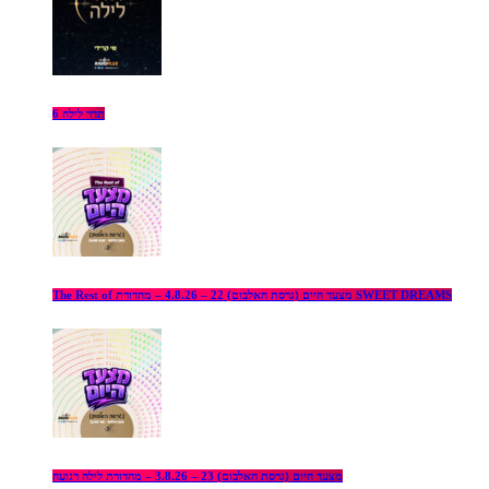
תדר לילה 6
The Rest of מצעד היום (גרסת האלבום) 22 – 4.8.26 – מהדורת SWEET DREAMS
מצעד היום (גרסת האלבום) 23 – 3.8.26 – מהדורת לילה רגועה