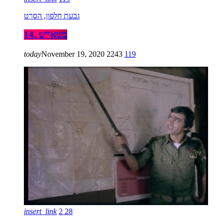
גבעת חלפון, הסרט
14. בשא”ש
today
November 19, 2020
2243
119
insert_link
2
28