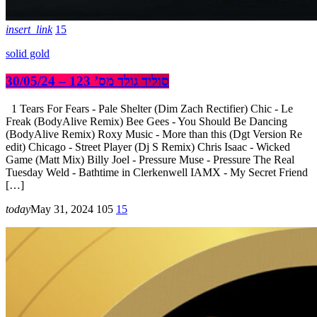
insert_link
15
solid gold
סוליד גולד מס’ 123 – 30/05/24
1 Tears For Fears - Pale Shelter (Dim Zach Rectifier) Chic - Le
Freak (BodyAlive Remix) Bee Gees - You Should Be Dancing
(BodyAlive Remix) Roxy Music - More than this (Dgt Version Re
edit) Chicago - Street Player (Dj S Remix) Chris Isaac - Wicked
Game (Matt Mix) Billy Joel - Pressure Muse - Pressure The Real
Tuesday Weld - Bathtime in Clerkenwell IAMX - My Secret Friend
[…]
today
May 31, 2024
105
15