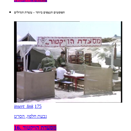
פייק דה טראק – תכנית 21
הפוסטים הנצפים ביותר – עשרת הגדולים
insert_link
175
גבעת חלפון, הסרט
16. מסעדת הויקטור