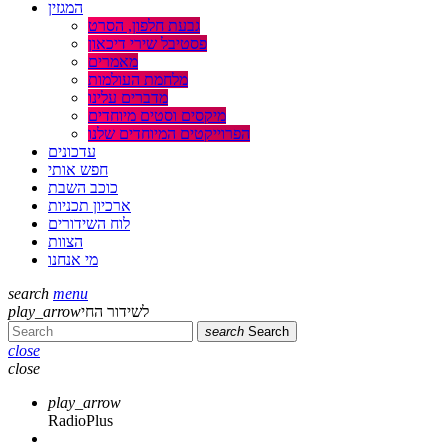
המגזין
גבעת חלפון, הסרט
פסטיבל שירי דיכאון
מאמרים
מלחמת העולמות
מדברים עלינו
מיקסים וסטים מיוחדים
הפרוייקטים המיוחדים שלנו
עדכונים
חפש אותי
כוכב השבת
ארכיון תכניות
לוח השידורים
הצוות
מי אנחנו
search
menu
play_arrow
לשידור החי
search
Search
close
close
play_arrow
RadioPlus