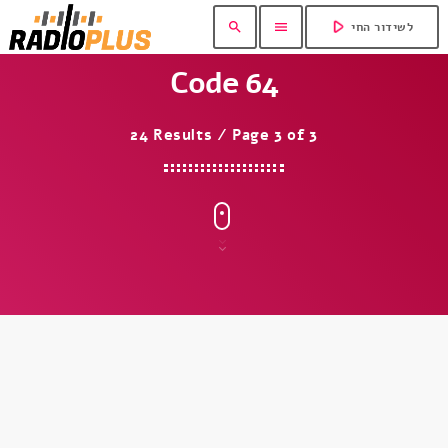
play_arrow
search
menu
לשידור החי
Code 64
24 Results / Page 3 of 3
insert_link