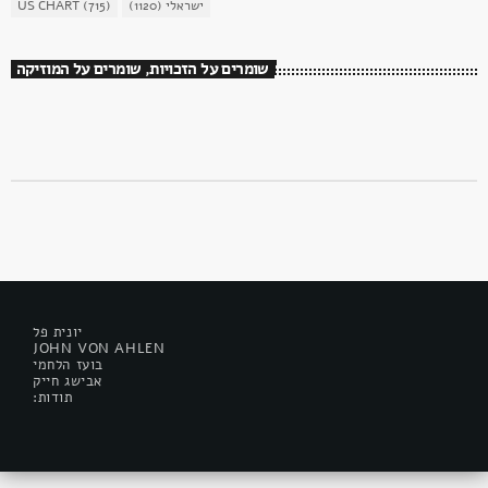
US CHART
(715)
(1120)
ישראלי
שומרים על הזכויות, שומרים על המוזיקה
יונית פל
JOHN VON AHLEN
בועז הלחמי
אבישג חייק
:תודות