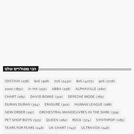
כוכב השבת
כוכב השבת 27 – רוד סטיוארט
today
December 16, 2017
1904
156
הכי פופולרים שלנו
!DISTAIN
(258)
60S
(928)
70S
(2432)
80S
(4073)
90S
(3176)
2000
(1852)
A-HA
(252)
ABBA
(258)
ALPHAVILLE
(260)
CHART
(265)
DAVID BOWIE
(322)
DEPECHE MODE
(763)
DURAN DURAN
(354)
ERASURE
(320)
HUMAN LEAGUE
(268)
NEW ORDER
(297)
ORCHESTRAL MANOEUVRES IN THE DARK
(359)
PET SHOP BOYS
(523)
QUEEN
(262)
ROCK
(374)
SYNTHPOP
(1183)
TEARS FOR FEARS
(246)
UK CHART
(1145)
ULTRAVOX
(246)