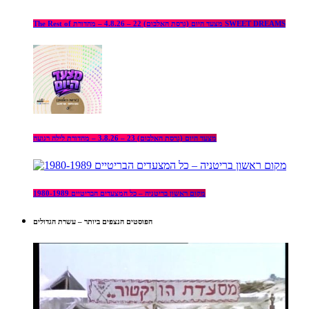
The Rest of מצעד היום (גרסת האלבום) 22 – 4.8.26 – מהדורת SWEET DREAMS
מצעד היום (גרסת האלבום) 23 – 3.8.26 – מהדורת לילה רגועה
מקום ראשון בריטניה – כל המצעדים הבריטיים 1980-1989
הפוסטים הנצפים ביותר – עשרת הגדולים