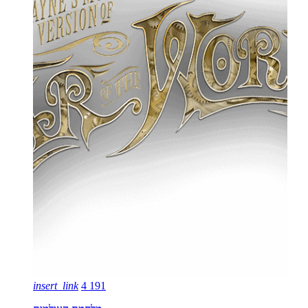
insert_link
4
191