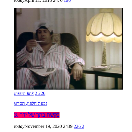
today
April 21, 2018
2476
196
insert_link
2
226
גבעת חלפון, הסרט
3. בקשת בתך של ידך
today
November 19, 2020
2439
226
2