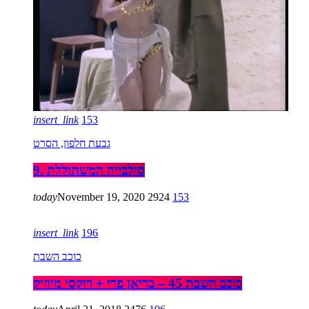
insert_link
153
גבעת חלפון, הסרט
9. סילבייה המשתוללת
today
November 19, 2020
2924
153
insert_link
196
כוכב השבת
כוכב השבת 45 – בריאן פרי + רוקסי מיוזיק