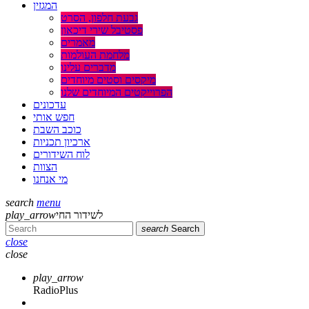
המגזין
גבעת חלפון, הסרט
פסטיבל שירי דיכאון
מאמרים
מלחמת העולמות
מדברים עלינו
מיקסים וסטים מיוחדים
הפרוייקטים המיוחדים שלנו
עדכונים
חפש אותי
כוכב השבת
ארכיון תכניות
לוח השידורים
הצוות
מי אנחנו
search
menu
לשידור החי
play_arrow
search
Search
close
close
play_arrow
RadioPlus