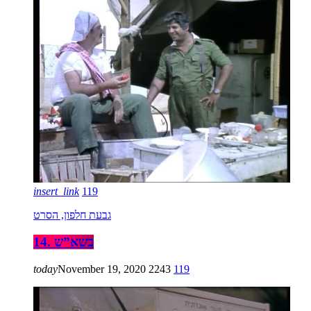
insert_link
119
גבעת חלפון, הסרט
14. בשא”ש
today
November 19, 2020
2243
119