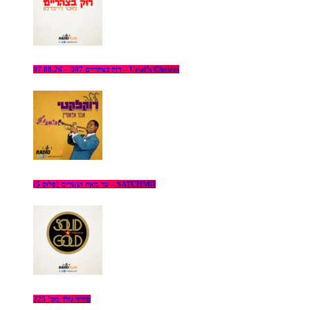
רוק בצהריים 307 – 07.08.26 – Uriel’s Choices
עד מאה ועשרים (פלוס 5) – SATCHMO
סוליד גולד מס’ 225