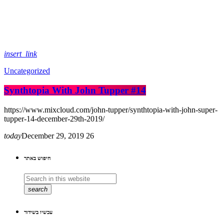
insert_link
Uncategorized
Synthtopia With John Tupper #14
https://www.mixcloud.com/john-tupper/synthtopia-with-john-super-
tupper-14-december-29th-2019/
today
December 29, 2019
26
חיפוש באתר
search
עכשיו בשידור