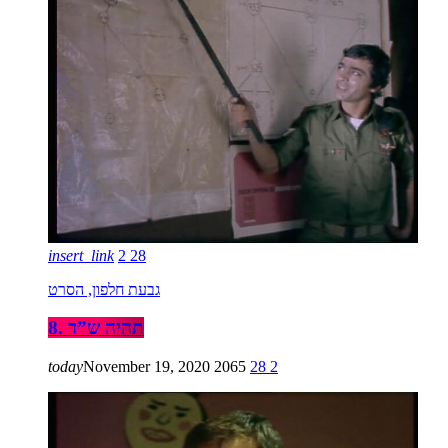
insert_link
2
28
גבעת חלפון, הסרט
8. תהיה ש”ד
today
November 19, 2020
2065
28
2