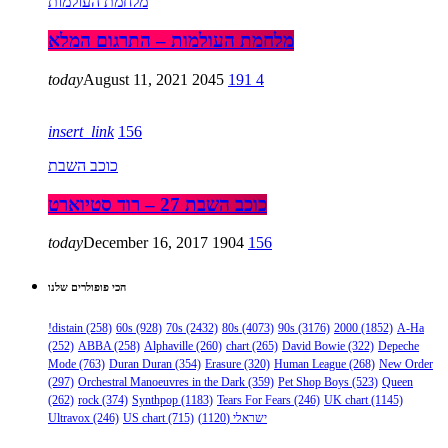
מלחמת העולמות
מלחמת העולמות – התרגום המלא
today
August 11, 2021
2045
191
4
insert_link
156
כוכב השבת
כוכב השבת 27 – רוד סטיוארט
today
December 16, 2017
1904
156
הכי פופולרים שלנו
!distain
(258)
60s
(928)
70s
(2432)
80s
(4073)
90s
(3176)
2000
(1852)
A-Ha
(252)
ABBA
(258)
Alphaville
(260)
chart
(265)
David Bowie
(322)
Depeche
Mode
(763)
Duran Duran
(354)
Erasure
(320)
Human League
(268)
New Order
(297)
Orchestral Manoeuvres in the Dark
(359)
Pet Shop Boys
(523)
Queen
(262)
rock
(374)
Synthpop
(1183)
Tears For Fears
(246)
UK chart
(1145)
ישראלי
(1120)
(715)
US chart
(246)
Ultravox