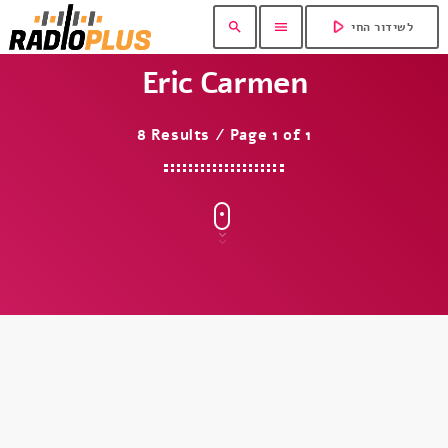
play_arrow
search
menu
לשידור החי
Eric Carmen
8 Results / Page 1 of 1
insert_link