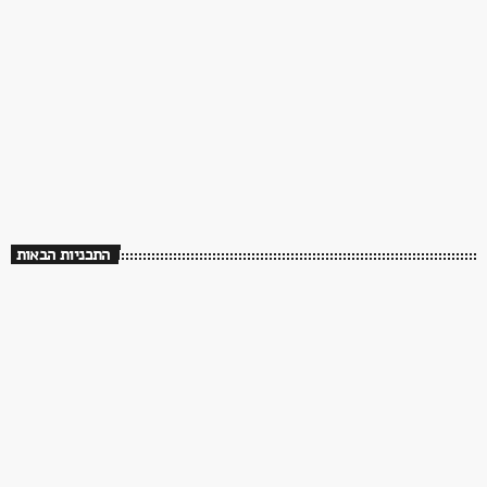
ממשיכים לנגן. שירים שעושים טוב ברדיו פלוס
18:00 - 00:00
התכניות הבאות