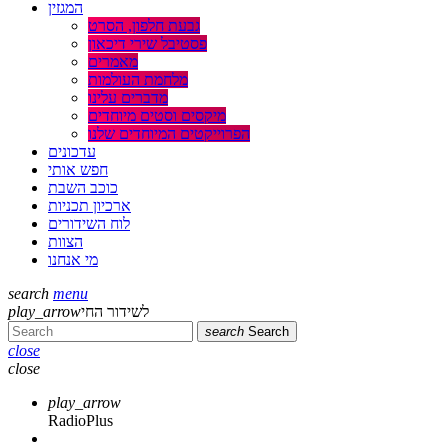
המגזין
גבעת חלפון, הסרט
פסטיבל שירי דיכאון
מאמרים
מלחמת העולמות
מדברים עלינו
מיקסים וסטים מיוחדים
הפרוייקטים המיוחדים שלנו
עדכונים
חפש אותי
כוכב השבת
ארכיון תכניות
לוח השידורים
הצוות
מי אנחנו
search
menu
play_arrow
לשידור החי
search
Search
close
close
play_arrow
RadioPlus