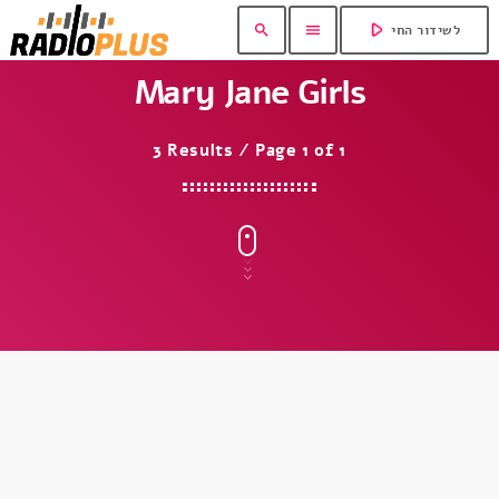
play_arrow
search
menu
לשידור החי
Mary Jane Girls
3 Results / Page 1 of 1
insert_link