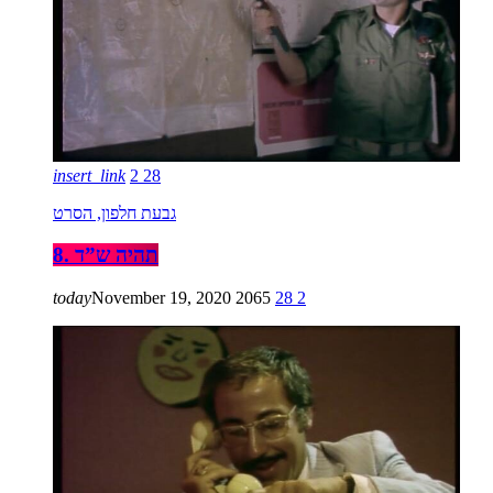
insert_link
2
28
גבעת חלפון, הסרט
8. תהיה ש”ד
today
November 19, 2020
2065
28
2