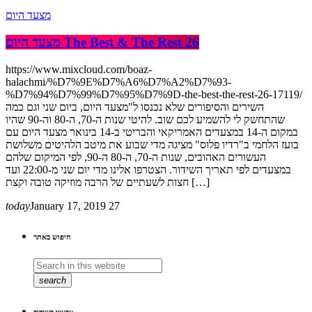
מצעד היום
מצעד היום The Best & The Rest 26
https://www.mixcloud.com/boaz-
halachmi/%D7%9E%D7%A6%D7%A2%D7%93-
%D7%94%D7%99%D7%95%D7%9D-the-best-the-rest-26-17119/
השירים והסיפורים שלא נכנסו ל"מצעד היום, ביום שני וגם כמה
שהתחשק לי להשמיע לכם שוב. להיטי שנות ה-70, ה-80 וה-90 שהיו
במקום ה-14 במצעדים האמריקאי והבריטי ב-14 בינואר מצעד היום עם
בועז הלחמי ב"רדיו פלוס" מציגה מדי שבוע את מיטב הלהיטים משלושת
העשורים האהובים, שנות ה-70, ה-80 ה-90, לפי המיקום שלהם
במצעדים לפי תאריך השידור. הצטרפו אלינו מדי יום שני מ-22:00 ועד
חצות לשעתיים של הרבה מוזיקה טובה וקצת […]
today
January 17, 2019
27
חיפוש באתר
search
עכשיו בשידור