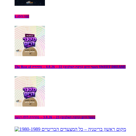
תדר לילה 6
The Rest of מצעד היום (גרסת האלבום) 22 – 4.8.26 – מהדורת SWEET DREAMS
מצעד היום (גרסת האלבום) 23 – 3.8.26 – מהדורת לילה רגועה