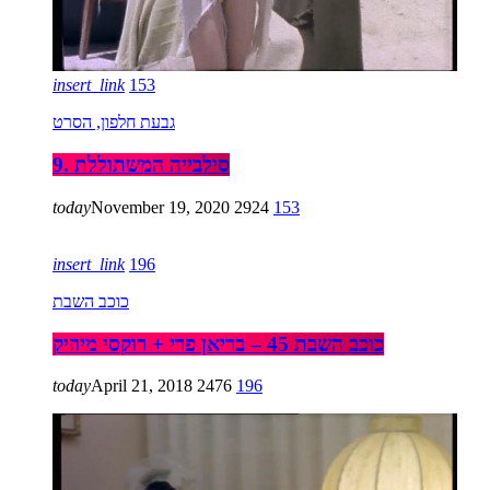
insert_link
153
גבעת חלפון, הסרט
9. סילבייה המשתוללת
today
November 19, 2020
2924
153
insert_link
196
כוכב השבת
כוכב השבת 45 – בריאן פרי + רוקסי מיוזיק
today
April 21, 2018
2476
196