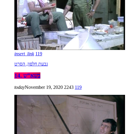
insert_link
119
גבעת חלפון, הסרט
14. בשא”ש
today
November 19, 2020
2243
119