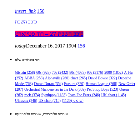
insert_link
156
כוכב השבת
כוכב השבת 27 – רוד סטיוארט
today
December 16, 2017
1904
156
הכי פופולרים שלנו
!distain
(258)
60s
(928)
70s
(2432)
80s
(4073)
90s
(3176)
2000
(1852)
A-Ha
(252)
ABBA
(258)
Alphaville
(260)
chart
(265)
David Bowie
(322)
Depeche
Mode
(763)
Duran Duran
(354)
Erasure
(320)
Human League
(268)
New Order
(297)
Orchestral Manoeuvres in the Dark
(359)
Pet Shop Boys
(523)
Queen
(262)
rock
(374)
Synthpop
(1183)
Tears For Fears
(246)
UK chart
(1145)
ישראלי
(1120)
(715)
US chart
(246)
Ultravox
שומרים על הזכויות, שומרים על המוזיקה