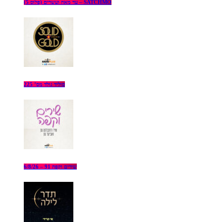
עד מאה ועשרים (פלוס 5) – SATCHMO
סוליד גולד מס’ 225
שירים וקפה 91 – 6/8/26