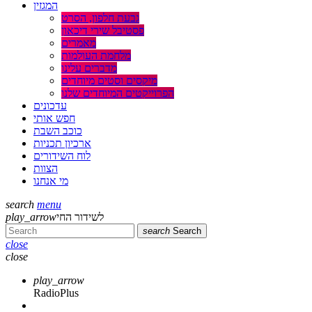
המגזין
גבעת חלפון, הסרט
פסטיבל שירי דיכאון
מאמרים
מלחמת העולמות
מדברים עלינו
מיקסים וסטים מיוחדים
הפרוייקטים המיוחדים שלנו
עדכונים
חפש אותי
כוכב השבת
ארכיון תכניות
לוח השידורים
הצוות
מי אנחנו
search
menu
לשידור החי
play_arrow
search
Search
close
close
play_arrow
RadioPlus