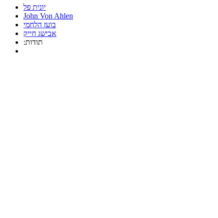
יונית פל
John Von Ahlen
בועז הלחמי
אבישג חייק
:תודות