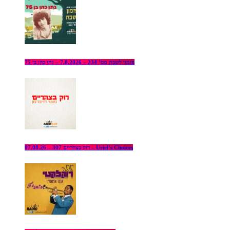
פזמון לשבת מס’ 234 – 7.8.2026 – נתן כהן בן 75
רוק בצהריים 307 – 07.08.26 – Uriel’s Choices