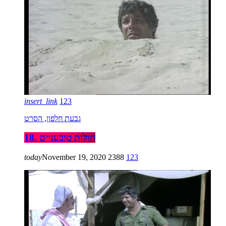
insert_link
123
גבעת חלפון, הסרט
18. חולות טובעניים
today
November 19, 2020
2388
123