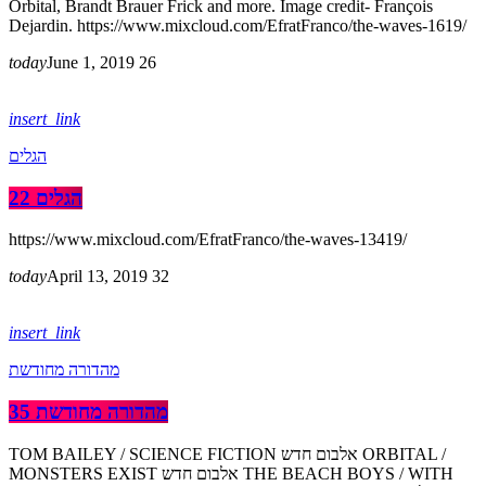
Orbital, Brandt Brauer Frick and more. Image credit- François
Dejardin. https://www.mixcloud.com/EfratFranco/the-waves-1619/
today
June 1, 2019
26
insert_link
הגלים
הגלים 22
https://www.mixcloud.com/EfratFranco/the-waves-13419/
today
April 13, 2019
32
insert_link
מהדורה מחודשת
מהדורה מחודשת 35
TOM BAILEY / SCIENCE FICTION אלבום חדש ORBITAL /
MONSTERS EXIST אלבום חדש THE BEACH BOYS / WITH