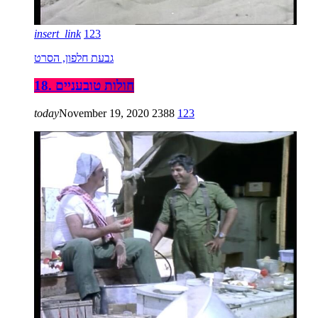
insert_link
123
גבעת חלפון, הסרט
18. חולות טובעניים
today
November 19, 2020
2388
123