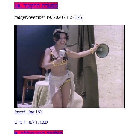
16. מסעדת הויקטור
today
November 19, 2020
4155
175
insert_link
153
גבעת חלפון, הסרט
9. סילבייה המשתוללת