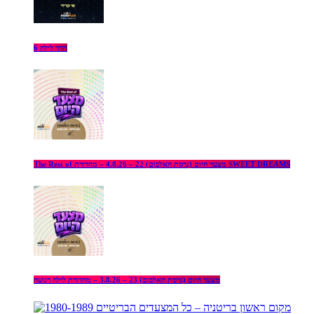
תדר לילה 6
The Rest of מצעד היום (גרסת האלבום) 22 – 4.8.26 – מהדורת SWEET DREAMS
מצעד היום (גרסת האלבום) 23 – 3.8.26 – מהדורת לילה רגועה