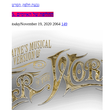
גבעת חלפון, הסרט
5. החליפה של האיומים
today
November 19, 2020
2064
149