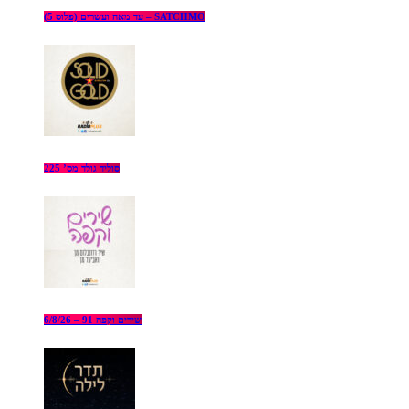
עד מאה ועשרים (פלוס 5) – SATCHMO
סוליד גולד מס’ 225
שירים וקפה 91 – 6/8/26