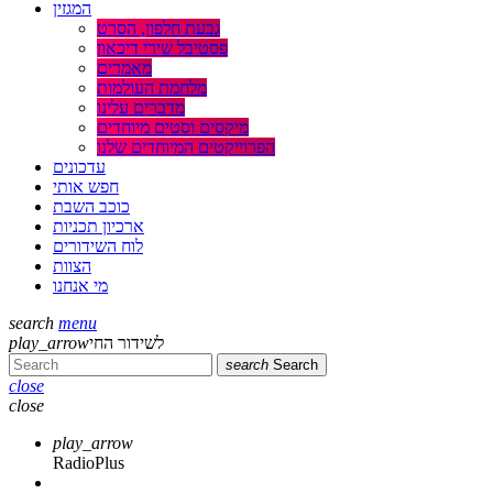
המגזין
גבעת חלפון, הסרט
פסטיבל שירי דיכאון
מאמרים
מלחמת העולמות
מדברים עלינו
מיקסים וסטים מיוחדים
הפרוייקטים המיוחדים שלנו
עדכונים
חפש אותי
כוכב השבת
ארכיון תכניות
לוח השידורים
הצוות
מי אנחנו
search
menu
play_arrow
לשידור החי
search
Search
close
close
play_arrow
RadioPlus