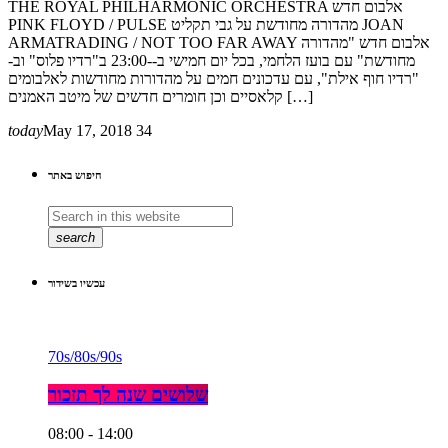
THE ROYAL PHILHARMONIC ORCHESTRA אלבום חדש
PINK FLOYD / PULSE מהדורה מחודשת על גבי תקליט JOAN
ARMATRADING / NOT TOO FAR AWAY אלבום חדש "מהדורה
מחודשת" עם בועז הלחמי, בכל יום חמישי ב--23:00 ב"רדיו פלוס" וב-
"רדיו חוף אילת", עם עדכונים חמים על מהדורות מחודשות לאלבומים
קלאסיים וכן חומרים חדשים של מיטב האמנים […]
today
May 17, 2018
34
חיפוש באתר
search
עכשיו בשידור
70s/80s/90s
שלושים שנה לך תזכור
08:00 - 14:00