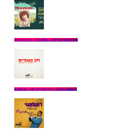
פזמון לשבת מס’ 234 – 7.8.2026 – נתן כהן בן 75
רוק בצהריים 307 – 07.08.26 – Uriel’s Choices