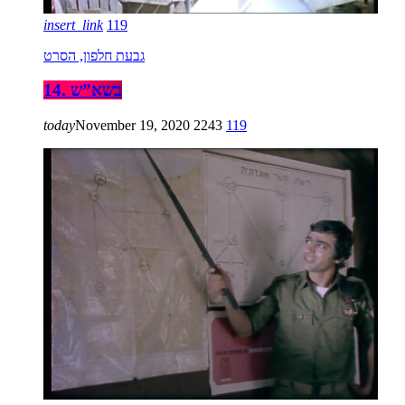
insert_link
119
גבעת חלפון, הסרט
14. בשא”ש
today
November 19, 2020
2243
119