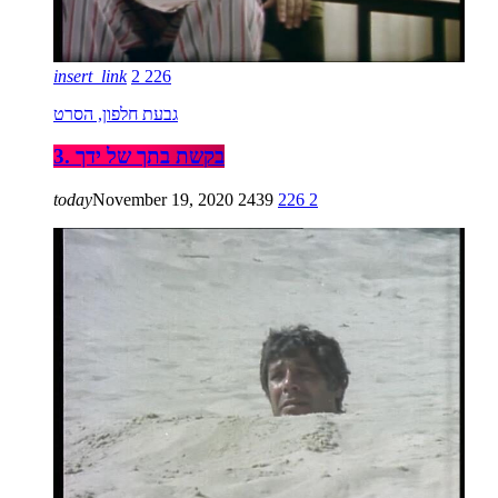
insert_link
2
226
גבעת חלפון, הסרט
3. בקשת בתך של ידך
today
November 19, 2020
2439
226
2