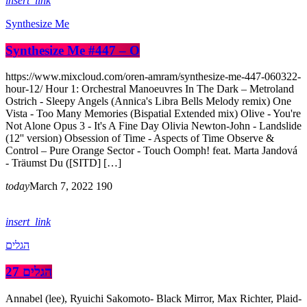
insert_link
Synthesize Me
Synthesize Me #447 – O
https://www.mixcloud.com/oren-amram/synthesize-me-447-060322-
hour-12/ Hour 1: Orchestral Manoeuvres In The Dark – Metroland
Ostrich - Sleepy Angels (Annica's Libra Bells Melody remix) One
Vista - Too Many Memories (Bispatial Extended mix) Olive - You're
Not Alone Opus 3 - It's A Fine Day Olivia Newton-John - Landslide
(12'' version) Obsession of Time - Aspects of Time Observe &
Control – Pure Orange Sector - Touch Oomph! feat. Marta Jandová
- Träumst Du ([SITD] […]
today
March 7, 2022
190
insert_link
הגלים
הגלים 27
Annabel (lee), Ryuichi Sakomoto- Black Mirror, Max Richter, Plaid-