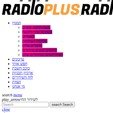
המגזין
גבעת חלפון, הסרט
פסטיבל שירי דיכאון
מאמרים
מלחמת העולמות
מדברים עלינו
מיקסים וסטים מיוחדים
הפרוייקטים המיוחדים שלנו
עדכונים
חפש אותי
כוכב השבת
ארכיון תכניות
לוח השידורים
הצוות
מי אנחנו
search
menu
play_arrow
לשידור החי
search
Search
close