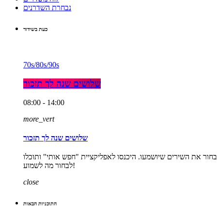
נבחרת השדרנים
כעת בשידור
70s/80s/90s
שלושים שנה לך תזכור
08:00 - 14:00
more_vert
שלושים שנה לך תזכור
אחר הצהרים. התכנית היחידה ברדיו שנותנת לכם לבחור את השירים שיושמעו. היכנסו לאפליקציית "חפש אותי" ותוכלו
לבחור מה לשמוע!
close
התוכניות הבאות