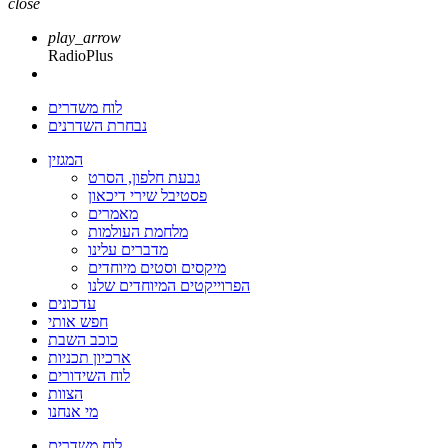
close
play_arrow
RadioPlus
לוח משדרים
נבחרת השדרנים
המגזין
גבעת חלפון, הסרט
פסטיבל שירי דיכאון
מאמרים
מלחמת העולמות
מדברים עלינו
מיקסים וסטים מיוחדים
הפרוייקטים המיוחדים שלנו
עדכונים
חפש אותי
כוכב השבת
ארכיון תכניות
לוח השידורים
הצוות
מי אנחנו
לוח משדרים