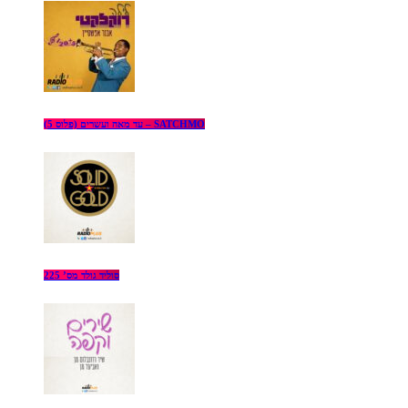
עד מאה ועשרים (פלוס 5) – SATCHMO
סוליד גולד מס’ 225