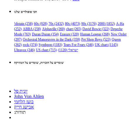
הכי פופולרים שלנו
!distain
(258)
60s
(928)
70s
(2432)
80s
(4073)
90s
(3176)
2000
(1852)
A-Ha
(252)
ABBA
(258)
Alphaville
(260)
chart
(265)
David Bowie
(322)
Depeche
Mode
(763)
Duran Duran
(354)
Erasure
(320)
Human League
(268)
New Order
(297)
Orchestral Manoeuvres in the Dark
(359)
Pet Shop Boys
(523)
Queen
(262)
rock
(374)
Synthpop
(1183)
Tears For Fears
(246)
UK chart
(1145)
ישראלי
(1120)
(715)
US chart
(246)
Ultravox
שומרים על הזכויות, שומרים על המוזיקה
יונית פל
John Von Ahlen
בועז הלחמי
אבישג חייק
:תודות