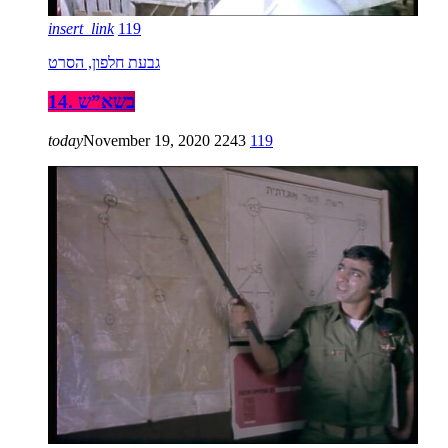
insert_link
119
גבעת חלפון, הסרט
14. בשא”ש
today
November 19, 2020
2243
119