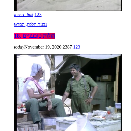
insert_link
123
גבעת חלפון, הסרט
18. חולות טובעניים
today
November 19, 2020
2387
123