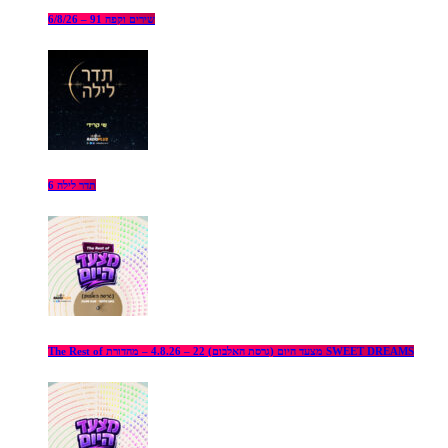
שירים וקפה 91 – 6/8/26
תדר לילה 6
The Rest of מצעד היום (גרסת האלבום) 22 – 4.8.26 – מהדורת SWEET DREAMS