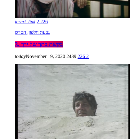
insert_link
2
226
גבעת חלפון, הסרט
3. בקשת בתך של ידך
today
November 19, 2020
2439
226
2