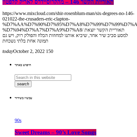
תאוריית הקשר 146 – מהקרוסיידרס לאריק קלפטון
https://www.mixcloud.com/shir-rosenblum-man/six-degrees-no-146-
021022-the-crusaders-eric-clapton-
%D7%AA%D7%90%D7%95%D7%A8%D7%99%D7%99%D7%A
%D7%94%D7%A7%D7%A9%D7%A8/ תאוריית הקשר יוצאת
למסע סביב שיר אחד, שיביא אותנו למחוזות הבלוז והפולק רוק, ויש גם
תמונה אחת בלתי נשכחת
today
October 2, 2022
150
חיפוש באתר
search
עכשיו בשידור
90s
Sweet Dreams – 90’s Love Songs