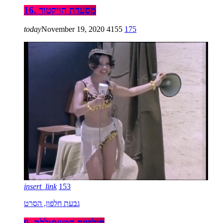
16. מסעדת הויקטור
today
November 19, 2020
4155
175
insert_link
153
גבעת חלפון, הסרט
9. סילבייה המשתוללת