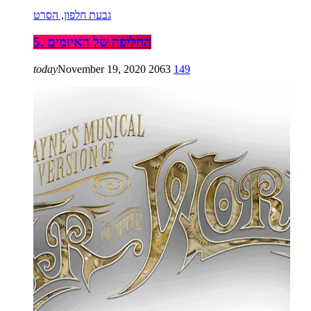
גבעת חלפון, הסרט
5. החליפה של האיומים
today
November 19, 2020
2063
149