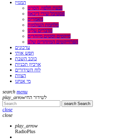
המגזין
גבעת חלפון, הסרט
פסטיבל שירי דיכאון
מאמרים
מלחמת העולמות
מדברים עלינו
מיקסים וסטים מיוחדים
הפרוייקטים המיוחדים שלנו
עדכונים
חפש אותי
כוכב השבת
ארכיון תכניות
לוח השידורים
הצוות
מי אנחנו
search
menu
לשידור החי
play_arrow
search
Search
close
close
play_arrow
RadioPlus