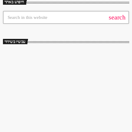
חיפוש באתר
search
עכשיו בשידור
70s/80s/90s
שלושים שנה לך תזכור
08:00 - 14:00