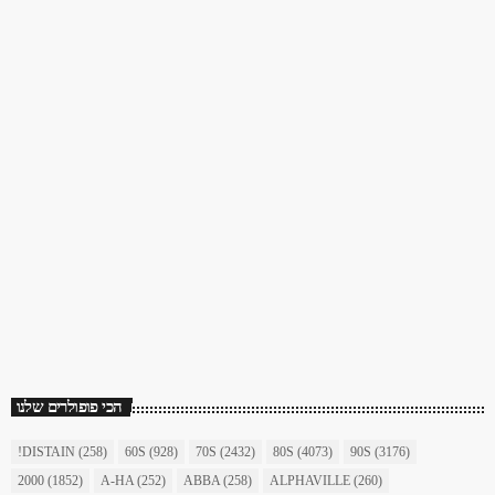
כוכב השבת
כוכב השבת 27 – רוד סטיוארט
today
December 16, 2017
1904
156
הכי פופולרים שלנו
!DISTAIN
(258)
60S
(928)
70S
(2432)
80S
(4073)
90S
(3176)
2000
(1852)
A-HA
(252)
ABBA
(258)
ALPHAVILLE
(260)