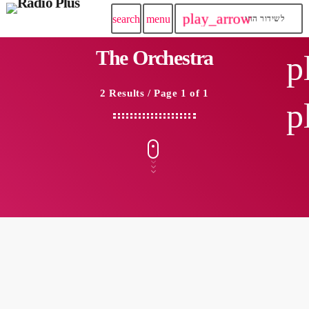
play_arrow
search
menu
לשידור החי
The Orchestra
p
2 Results / Page 1 of 1
p
insert_link