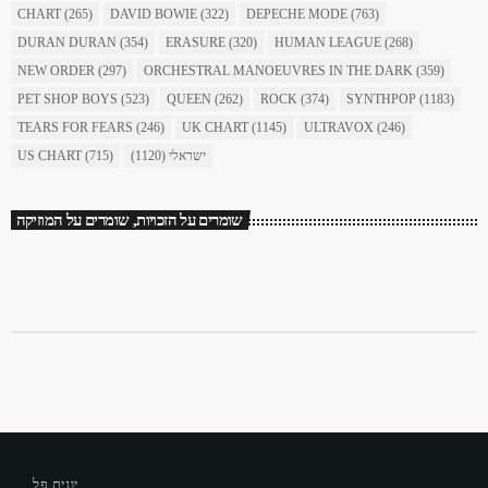
CHART
(265)
DAVID BOWIE
(322)
DEPECHE MODE
(763)
DURAN DURAN
(354)
ERASURE
(320)
HUMAN LEAGUE
(268)
NEW ORDER
(297)
ORCHESTRAL MANOEUVRES IN THE DARK
(359)
PET SHOP BOYS
(523)
QUEEN
(262)
ROCK
(374)
SYNTHPOP
(1183)
TEARS FOR FEARS
(246)
UK CHART
(1145)
ULTRAVOX
(246)
US CHART
(715)
(1120)
ישראלי
שומרים על הזכויות, שומרים על המוזיקה
יונית פל