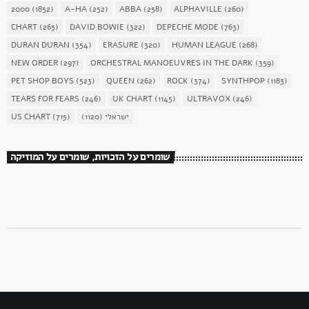
2000
(1852)
A-HA
(252)
ABBA
(258)
ALPHAVILLE
(260)
CHART
(265)
DAVID BOWIE
(322)
DEPECHE MODE
(763)
DURAN DURAN
(354)
ERASURE
(320)
HUMAN LEAGUE
(268)
NEW ORDER
(297)
ORCHESTRAL MANOEUVRES IN THE DARK
(359)
PET SHOP BOYS
(523)
QUEEN
(262)
ROCK
(374)
SYNTHPOP
(1183)
TEARS FOR FEARS
(246)
UK CHART
(1145)
ULTRAVOX
(246)
US CHART
(715)
(1120)
ישראלי
שומרים על הזכויות, שומרים על המוזיקה