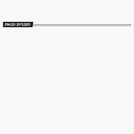
שלושים שנה לך תזכור
התכניות הבאות