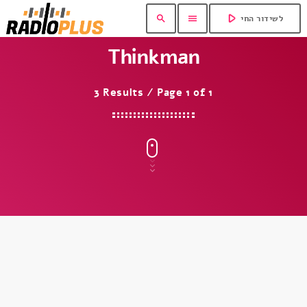
play_arrow
search
menu
לשידור החי
Thinkman
3 Results / Page 1 of 1
insert_link