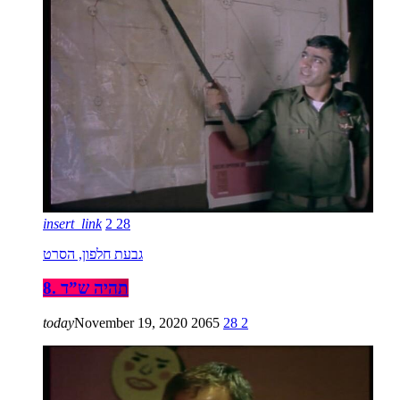
insert_link
2
28
גבעת חלפון, הסרט
8. תהיה ש”ד
today
November 19, 2020
2065
28
2