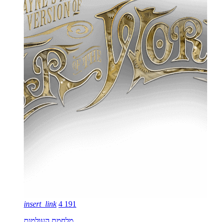
insert_link
4
191
מלחמת העולמות