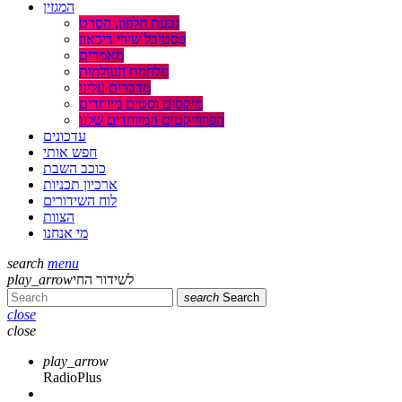
המגזין
גבעת חלפון, הסרט
פסטיבל שירי דיכאון
מאמרים
מלחמת העולמות
מדברים עלינו
מיקסים וסטים מיוחדים
הפרוייקטים המיוחדים שלנו
עדכונים
חפש אותי
כוכב השבת
ארכיון תכניות
לוח השידורים
הצוות
מי אנחנו
search
menu
לשידור החי
play_arrow
search
Search
close
close
play_arrow
RadioPlus