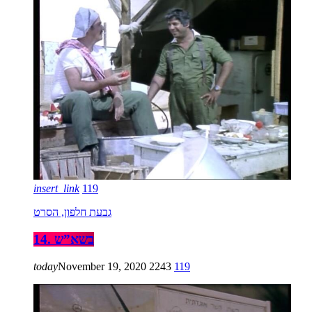
insert_link
119
גבעת חלפון, הסרט
14. בשא”ש
today
November 19, 2020
2243
119