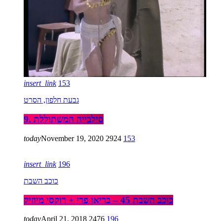
insert_link
153
גבעת חלפון, הסרט
9. סילבייה המשתוללת
today
November 19, 2020
2924
153
insert_link
196
כוכב השבת
כוכב השבת 45 – בריאן פרי + רוקסי מיוזיק
today
April 21, 2018
2476
196