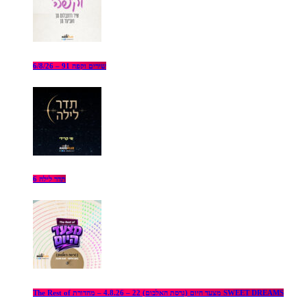
שירים וקפה 91 – 6/8/26
תדר לילה 6
The Rest of מצעד היום (גרסת האלבום) 22 – 4.8.26 – מהדורת SWEET DREAMS