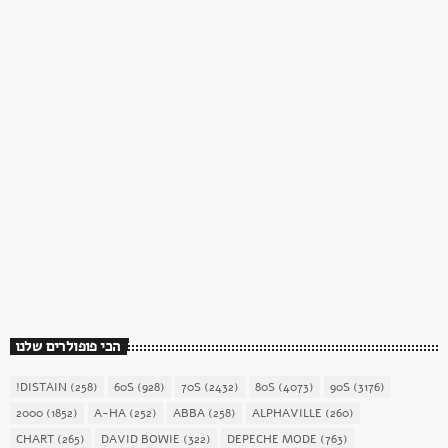
כוכב השבת
כוכב השבת 27 – רוד סטיוארט
today
December 16, 2017
1904
156
הכי פופולרים שלנו
!DISTAIN
(258)
60S
(928)
70S
(2432)
80S
(4073)
90S
(3176)
2000
(1852)
A-HA
(252)
ABBA
(258)
ALPHAVILLE
(260)
CHART
(265)
DAVID BOWIE
(322)
DEPECHE MODE
(763)