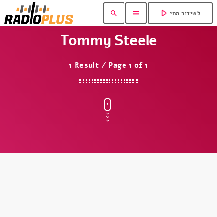
play_arrow
search
menu
לשידור החי
Tommy Steele
1 Result / Page 1 of 1
insert_link