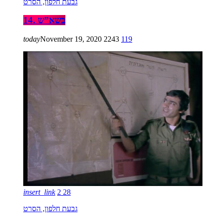
גבעת חלפון, הסרט
14. בשא”ש
today
November 19, 2020
2243
119
insert_link
2
28
גבעת חלפון, הסרט