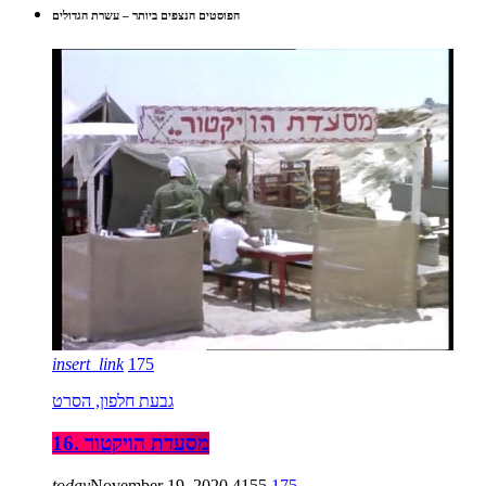
הפוסטים הנצפים ביותר – עשרת הגדולים
insert_link
175
גבעת חלפון, הסרט
16. מסעדת הויקטור
today
November 19, 2020
4155
175