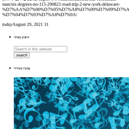
man/six-degrees-no-115-290821-road-trip-2-new-york-delaware-
%D7%AA%D7%90%D7%95%D7%A8%D7%99%D7%99%D7%A
%D7%94%D7%93%D7%A8%D7%9A/
today
August 29, 2021
31
חיפוש באתר
search
עכשיו בשידור