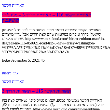
תאוריית הקשר
תאוריית הקשר 116 – תאוריית הדרך 3 – מניו ג’רזי
לוושינגטון
תאוריית הקשר ממשיכה ברואד טריפ ומגיעה מניו ג'רזי עד לוושינגטון
וסיאטל. בדרך עוברים במקומות שהם קצת חורים אבל עדיין מייצרים
שירים נפלאים. https://www.mixcloud.com/shir-rosenblum-man/six-
degrees-no-116-050921-road-trip-3-new-jersey-washington-
%D7%AA%D7%90%D7%95%D7%A8%D7%99%D7%99%D7%A
%D7%94%D7%93%D7%A8%D7%9A-3/
today
September 5, 2021
45
insert_link
תאוריית הקשר
תאוריית הקשר 115 – תאוריית הדרך 2
תאוריית הקשר ממשיכה במסע. יוצאים ממיסיסיפי, נשארים קצת בניו
יורק (מישהו אי פעם יוצא מניו יורק?) ומגיעים עד דלאוור. תאוריית #2,
מוזמנים לקפוץ לוואן. https://www.mixcloud.com/shir-rosenblum-