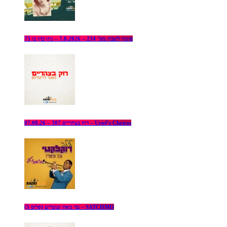
פזמון לשבת מס’ 234 – 7.8.2026 – נתן כהן בן 75
רוק בצהריים 307 – 07.08.26 – Uriel’s Choices
עד מאה ועשרים (פלוס 5) – SATCHMO