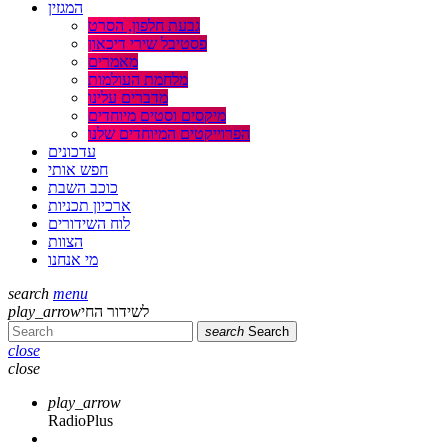
המגזין
גבעת חלפון, הסרט
פסטיבל שירי דיכאון
מאמרים
מלחמת העולמות
מדברים עלינו
מיקסים וסטים מיוחדים
הפרוייקטים המיוחדים שלנו
עדכונים
חפש אותי
כוכב השבת
ארכיון תכניות
לוח השידורים
הצוות
מי אנחנו
search
menu
לשידור החי
play_arrow
search
Search
close
close
play_arrow
RadioPlus