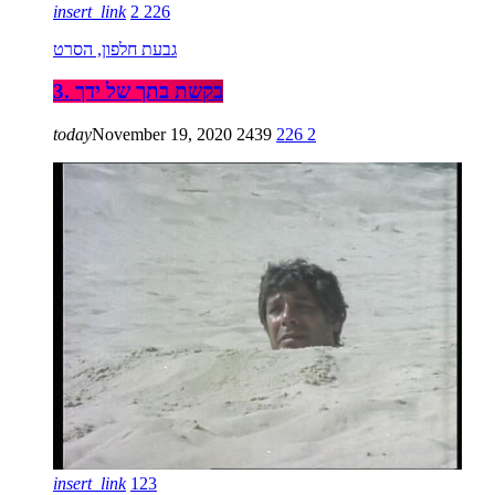
insert_link
2
226
גבעת חלפון, הסרט
3. בקשת בתך של ידך
today
November 19, 2020
2439
226
2
insert_link
123