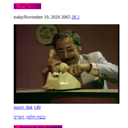
8. תהיה ש”ד
today
November 19, 2020
2065
28
2
insert_link
149
גבעת חלפון, הסרט