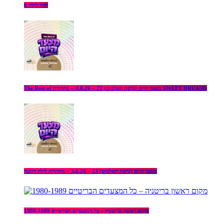
תדר לילה 6
The Rest of מצעד היום (גרסת האלבום) 22 – 4.8.26 – מהדורת SWEET DREAMS
מצעד היום (גרסת האלבום) 23 – 3.8.26 – מהדורת לילה רגועה
מקום ראשון בריטניה – כל המצעדים הבריטיים 1980-1989