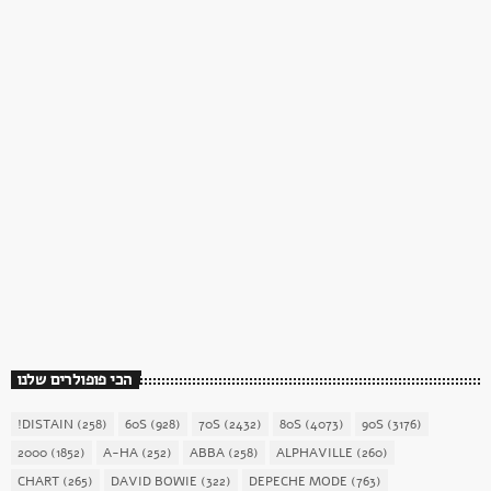
כוכב השבת
כוכב השבת 27 – רוד סטיוארט
today
December 16, 2017
1904
156
הכי פופולרים שלנו
!DISTAIN
(258)
60S
(928)
70S
(2432)
80S
(4073)
90S
(3176)
2000
(1852)
A-HA
(252)
ABBA
(258)
ALPHAVILLE
(260)
CHART
(265)
DAVID BOWIE
(322)
DEPECHE MODE
(763)