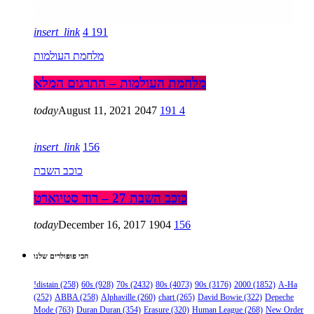
insert_link
4
191
מלחמת העולמות
מלחמת העולמות – התרגום המלא
today
August 11, 2021
2047
191
4
insert_link
156
כוכב השבת
כוכב השבת 27 – רוד סטיוארט
today
December 16, 2017
1904
156
הכי פופולרים שלנו
!distain
(258)
60s
(928)
70s
(2432)
80s
(4073)
90s
(3176)
2000
(1852)
A-Ha
(252)
ABBA
(258)
Alphaville
(260)
chart
(265)
David Bowie
(322)
Depeche
Mode
(763)
Duran Duran
(354)
Erasure
(320)
Human League
(268)
New Order