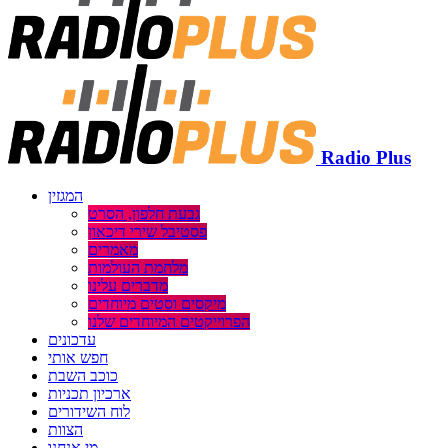
Radio Plus
המגזין
גבעת חלפון, הסרט
פסטיבל שירי דיכאון
מאמרים
מלחמת העולמות
מדברים עלינו
מיקסים וסטים מיוחדים
הפרוייקטים המיוחדים שלנו
עדכונים
חפש אותי
כוכב השבת
ארכיון תכניות
לוח השידורים
הצוות
מי אנחנו