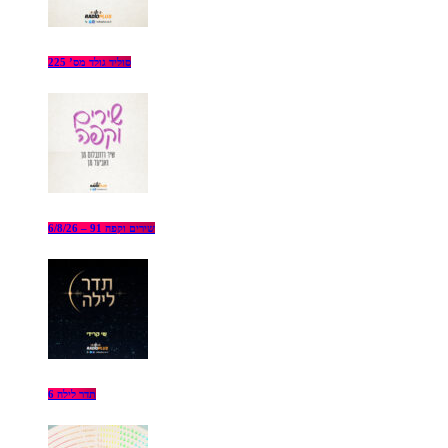
סוליד גולד מס’ 225
שירים וקפה 91 – 6/8/26
תדר לילה 6