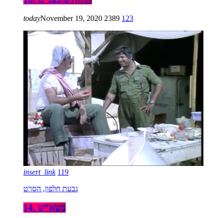
today
November 19, 2020
2389
123
insert_link
119
גבעת חלפון, הסרט
14. בשא”ש