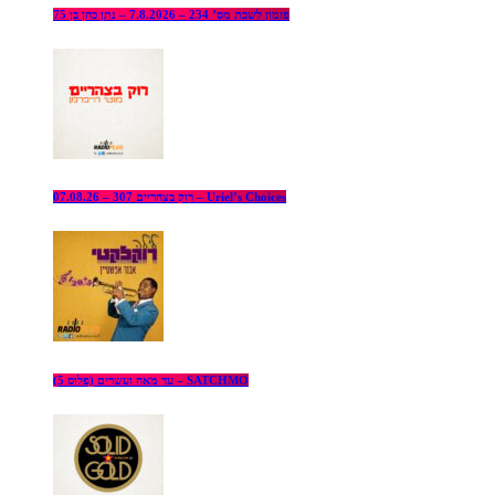
פזמון לשבת מס’ 234 – 7.8.2026 – נתן כהן בן 75
רוק בצהריים 307 – 07.08.26 – Uriel’s Choices
עד מאה ועשרים (פלוס 5) – SATCHMO