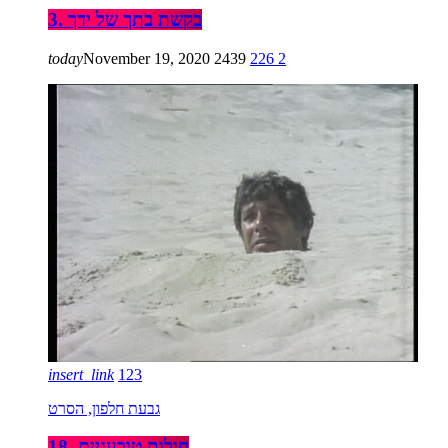
3. בקשת בתך של ידך
today
November 19, 2020
2439
226
2
insert_link
123
גבעת חלפון, הסרט
18. חולות טובעניים