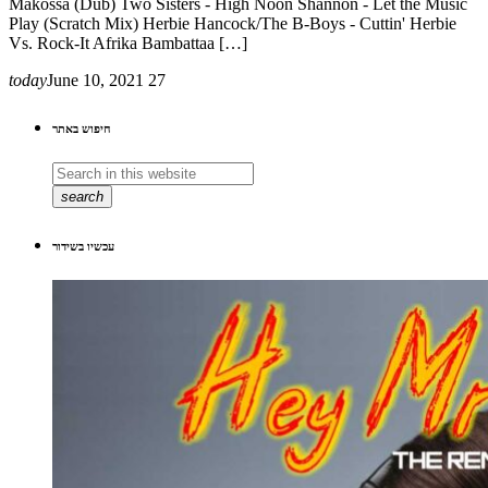
Makossa (Dub) Two Sisters - High Noon Shannon - Let the Music
Play (Scratch Mix) Herbie Hancock/The B-Boys - Cuttin' Herbie
Vs. Rock-It Afrika Bambattaa […]
today
June 10, 2021
27
חיפוש באתר
search
עכשיו בשידור