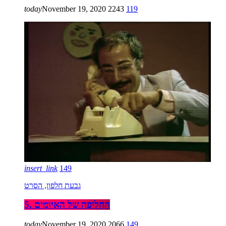
today
November 19, 2020
2243
119
insert_link
149
גבעת חלפון, הסרט
5. החליפה של האיומים
today
November 19, 2020
2066
149