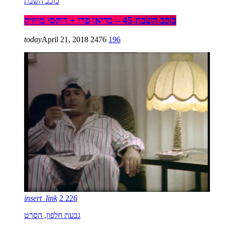
כוכב השבת
כוכב השבת 45 – בריאן פרי + רוקסי מיוזיק
today
April 21, 2018
2476
196
insert_link
2
226
גבעת חלפון, הסרט