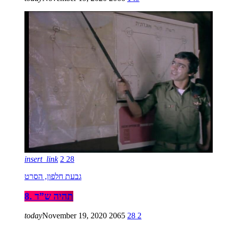
insert_link
2
28
גבעת חלפון, הסרט
8. תהיה ש”ד
today
November 19, 2020
2065
28
2