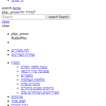
search
menu
play_arrow
לשידור החי
search
Search
close
close
play_arrow
RadioPlus
לוח משדרים
נבחרת השדרנים
המגזין
גבעת חלפון, הסרט
פסטיבל שירי דיכאון
מאמרים
מלחמת העולמות
מדברים עלינו
מיקסים וסטים מיוחדים
הפרוייקטים המיוחדים שלנו
עדכונים
חפש אותי
כוכב השבת