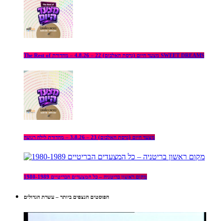
The Rest of מצעד היום (גרסת האלבום) 22 – 4.8.26 – מהדורת SWEET DREAMS
מצעד היום (גרסת האלבום) 23 – 3.8.26 – מהדורת לילה רגועה
מקום ראשון בריטניה – כל המצעדים הבריטיים 1980-1989
הפוסטים הנצפים ביותר – עשרת הגדולים