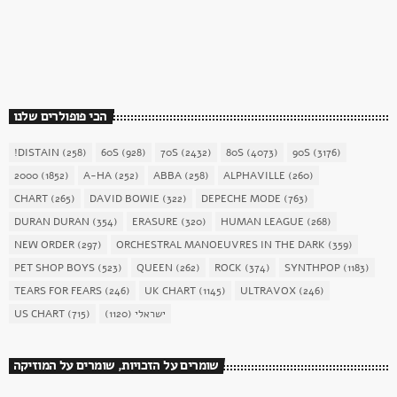
today
December 16, 2017
1904
156
הכי פופולרים שלנו
!DISTAIN
(258)
60S
(928)
70S
(2432)
80S
(4073)
90S
(3176)
2000
(1852)
A-HA
(252)
ABBA
(258)
ALPHAVILLE
(260)
CHART
(265)
DAVID BOWIE
(322)
DEPECHE MODE
(763)
DURAN DURAN
(354)
ERASURE
(320)
HUMAN LEAGUE
(268)
NEW ORDER
(297)
ORCHESTRAL MANOEUVRES IN THE DARK
(359)
PET SHOP BOYS
(523)
QUEEN
(262)
ROCK
(374)
SYNTHPOP
(1183)
TEARS FOR FEARS
(246)
UK CHART
(1145)
ULTRAVOX
(246)
US CHART
(715)
(1120)
ישראלי
שומרים על הזכויות, שומרים על המוזיקה