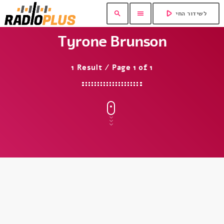
play_arrow
search
menu
לשידור החי
Tyrone Brunson
1 Result / Page 1 of 1
insert_link