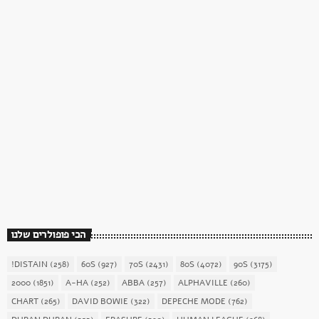
כוכב השבת
כוכב השבת 27 – רוד סטיוארט
today
December 16, 2017
1904
156
הכי פופולרים שלנו
!DISTAIN
(258)
60S
(927)
70S
(2431)
80S
(4072)
90S
(3175)
2000
(1851)
A-HA
(252)
ABBA
(257)
ALPHAVILLE
(260)
CHART
(265)
DAVID BOWIE
(322)
DEPECHE MODE
(762)