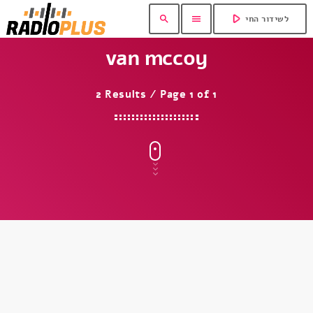
play_arrow
search
menu
לשידור החי
van mccoy
2 Results / Page 1 of 1
insert_link