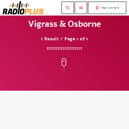
play_arrow
search
menu
לשידור החי
Vigrass & Osborne
1 Result / Page 1 of 1
insert_link