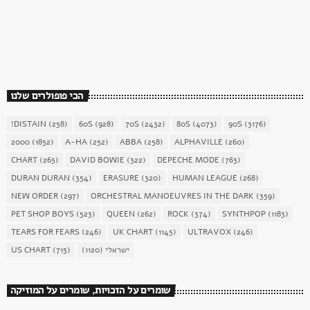
כוכב השבת 27 – רוד סטיוארט
today
December 16, 2017
1904
156
הכי פופולרים שלנו
!DISTAIN
(258)
60S
(928)
70S
(2432)
80S
(4073)
90S
(3176)
2000
(1852)
A-HA
(252)
ABBA
(258)
ALPHAVILLE
(260)
CHART
(265)
DAVID BOWIE
(322)
DEPECHE MODE
(763)
DURAN DURAN
(354)
ERASURE
(320)
HUMAN LEAGUE
(268)
NEW ORDER
(297)
ORCHESTRAL MANOEUVRES IN THE DARK
(359)
PET SHOP BOYS
(523)
QUEEN
(262)
ROCK
(374)
SYNTHPOP
(1183)
TEARS FOR FEARS
(246)
UK CHART
(1145)
ULTRAVOX
(246)
US CHART
(715)
(1120)
ישראלי
שומרים על הזכויות, שומרים על המוזיקה