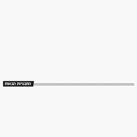
ממשיכים לנגן. שירים שעושים טוב ברדיו פלוס
18:00 - 00:00
התכניות הבאות