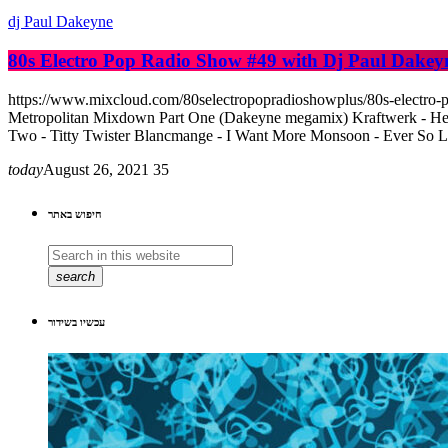
dj Paul Dakeyne
80s Electro Pop Radio Show #49 with Dj Paul Dakey
https://www.mixcloud.com/80selectropopradioshowplus/80s-electro-
Metropolitan Mixdown Part One (Dakeyne megamix) Kraftwerk - Heim
Two - Titty Twister Blancmange - I Want More Monsoon - Ever So 
today
August 26, 2021
35
חיפוש באתר
search
עכשיו בשידור