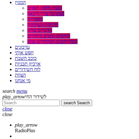
המגזין
גבעת חלפון, הסרט
פסטיבל שירי דיכאון
מאמרים
מלחמת העולמות
מדברים עלינו
מיקסים וסטים מיוחדים
הפרוייקטים המיוחדים שלנו
עדכונים
חפש אותי
כוכב השבת
ארכיון תכניות
לוח השידורים
הצוות
מי אנחנו
search
menu
לשידור החי
play_arrow
search
Search
close
close
play_arrow
RadioPlus