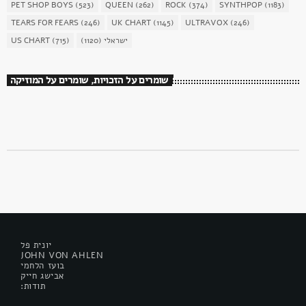
PET SHOP BOYS
(523)
QUEEN
(262)
ROCK
(374)
SYNTHPOP
(1183)
TEARS FOR FEARS
(246)
UK CHART
(1145)
ULTRAVOX
(246)
US CHART
(715)
(1120)
ישראלי
שומרים על הזכויות, שומרים על המוזיקה
יונית פל
JOHN VON AHLEN
בועז הלחמי
אבישג חייק
:תודות