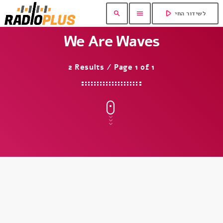
play_arrow
search
menu
לשידור החי
We Are Waves
2 Results / Page 1 of 1
insert_link