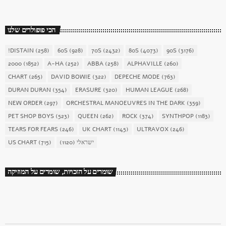
הכי פופולרים שלנו
!DISTAIN
(258)
60S
(928)
70S
(2432)
80S
(4073)
90S
(3176)
2000
(1852)
A-HA
(252)
ABBA
(258)
ALPHAVILLE
(260)
CHART
(265)
DAVID BOWIE
(322)
DEPECHE MODE
(763)
DURAN DURAN
(354)
ERASURE
(320)
HUMAN LEAGUE
(268)
NEW ORDER
(297)
ORCHESTRAL MANOEUVRES IN THE DARK
(359)
PET SHOP BOYS
(523)
QUEEN
(262)
ROCK
(374)
SYNTHPOP
(1183)
TEARS FOR FEARS
(246)
UK CHART
(1145)
ULTRAVOX
(246)
US CHART
(715)
(1120)
ישראלי
שומרים על הזכויות, שומרים על המוזיקה