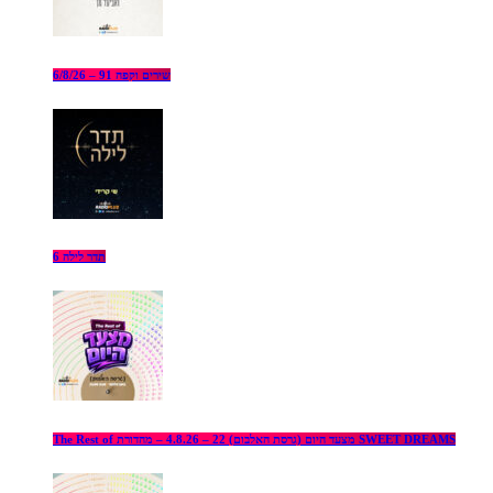
שירים וקפה 91 – 6/8/26
תדר לילה 6
The Rest of מצעד היום (גרסת האלבום) 22 – 4.8.26 – מהדורת SWEET DREAMS