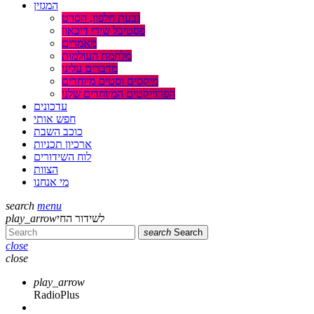
המגזין
גבעת חלפון, הסרט
פסטיבל שירי דיכאון
מאמרים
מלחמת העולמות
מדברים עלינו
מיקסים וסטים מיוחדים
הפרוייקטים המיוחדים שלנו
עדכונים
חפש אותי
כוכב השבת
ארכיון תכניות
לוח השידורים
הצוות
מי אנחנו
search
menu
לשידור החי
play_arrow
search
Search
close
close
play_arrow
RadioPlus