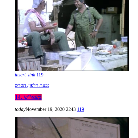
insert_link
119
גבעת חלפון, הסרט
14. בשא”ש
today
November 19, 2020
2243
119