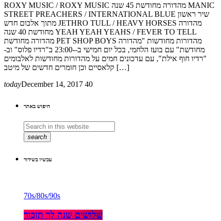
ROXY MUSIC / ROXY MUSIC מהדורה מחודשת 45 שנה MANIC
STREET PREACHERS / INTERNATIONAL BLUE שיר ראשון
מתוך אלבום חדש JETHRO TULL / HEAVY HORSES מהדורה
מחודשת 40 שנה YEAH YEAH YEAHS / FEVER TO TELL
מהדורה מחודשת PET SHOP BOYS מהדורות מחודשות "מהדורה
מחודשת" עם בועז הלחמי, בכל יום חמישי ב--23:00 ב"רדיו פלוס" וב-
"רדיו חוף אילת", עם עדכונים חמים על מהדורות מחודשות לאלבומים
קלאסיים וכן חומרים חדשים של מיטב […]
today
December 14, 2017
40
חיפוש באתר
search
עכשיו בשידור
70s/80s/90s
שלושים שנה לך תזכור