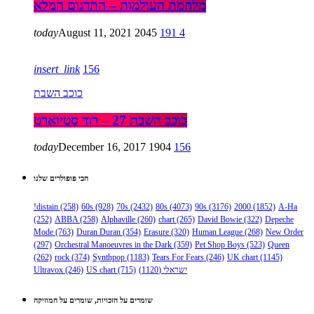
מלחמת העולמות – התרגום המלא
today
August 11, 2021
2045
191
4
insert_link
156
כוכב השבת
כוכב השבת 27 – רוד סטיוארט
today
December 16, 2017
1904
156
הכי פופולרים שלנו
!distain
(258)
60s
(928)
70s
(2432)
80s
(4073)
90s
(3176)
2000
(1852)
A-Ha
(252)
ABBA
(258)
Alphaville
(260)
chart
(265)
David Bowie
(322)
Depeche
Mode
(763)
Duran Duran
(354)
Erasure
(320)
Human League
(268)
New Order
(297)
Orchestral Manoeuvres in the Dark
(359)
Pet Shop Boys
(523)
Queen
(262)
rock
(374)
Synthpop
(1183)
Tears For Fears
(246)
UK chart
(1145)
ישראלי
(1120)
(715)
US chart
(246)
Ultravox
שומרים על הזכויות, שומרים על המוזיקה