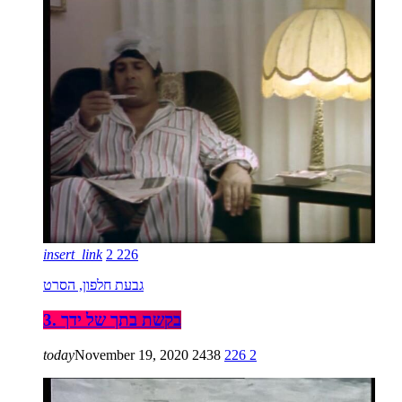
insert_link
2
226
גבעת חלפון, הסרט
3. בקשת בתך של ידך
today
November 19, 2020
2438
226
2