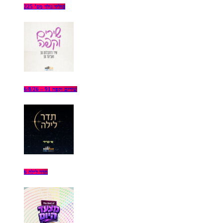
סוליד גולד מס’ 225
שירים וקפה 91 – 6/8/26
תדר לילה 6