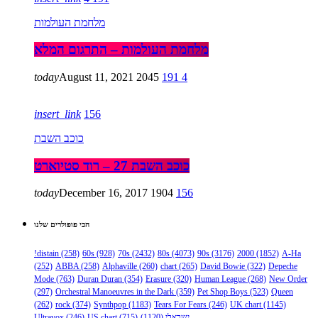
מלחמת העולמות
מלחמת העולמות – התרגום המלא
today
August 11, 2021
2045
191
4
insert_link
156
כוכב השבת
כוכב השבת 27 – רוד סטיוארט
today
December 16, 2017
1904
156
הכי פופולרים שלנו
!distain
(258)
60s
(928)
70s
(2432)
80s
(4073)
90s
(3176)
2000
(1852)
A-Ha
(252)
ABBA
(258)
Alphaville
(260)
chart
(265)
David Bowie
(322)
Depeche
Mode
(763)
Duran Duran
(354)
Erasure
(320)
Human League
(268)
New Order
(297)
Orchestral Manoeuvres in the Dark
(359)
Pet Shop Boys
(523)
Queen
(262)
rock
(374)
Synthpop
(1183)
Tears For Fears
(246)
UK chart
(1145)
Ultravox
(246)
US chart
(715)
(1120)
ישראלי