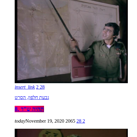
insert_link
2
28
גבעת חלפון, הסרט
8. תהיה ש”ד
today
November 19, 2020
2065
28
2