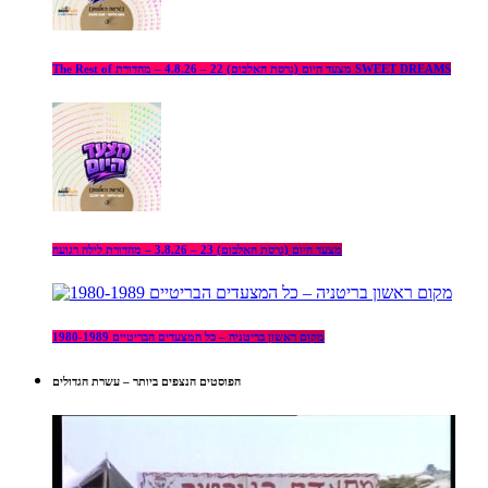
The Rest of מצעד היום (גרסת האלבום) 22 – 4.8.26 – מהדורת SWEET DREAMS
מצעד היום (גרסת האלבום) 23 – 3.8.26 – מהדורת לילה רגועה
מקום ראשון בריטניה – כל המצעדים הבריטיים 1980-1989
הפוסטים הנצפים ביותר – עשרת הגדולים