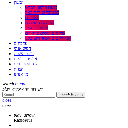
המגזין
גבעת חלפון, הסרט
פסטיבל שירי דיכאון
מאמרים
מלחמת העולמות
מדברים עלינו
מיקסים וסטים מיוחדים
הפרוייקטים המיוחדים שלנו
עדכונים
חפש אותי
כוכב השבת
ארכיון תכניות
לוח השידורים
הצוות
מי אנחנו
search
menu
play_arrow
לשידור החי
search
Search
close
close
play_arrow
RadioPlus