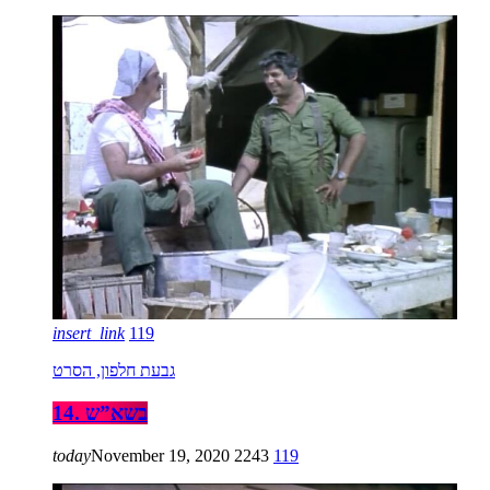
insert_link
119
גבעת חלפון, הסרט
14. בשא”ש
today
November 19, 2020
2243
119