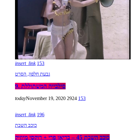
insert_link
153
גבעת חלפון, הסרט
9. סילבייה המשתוללת
today
November 19, 2020
2924
153
insert_link
196
כוכב השבת
כוכב השבת 45 – בריאן פרי + רוקסי מיוזיק