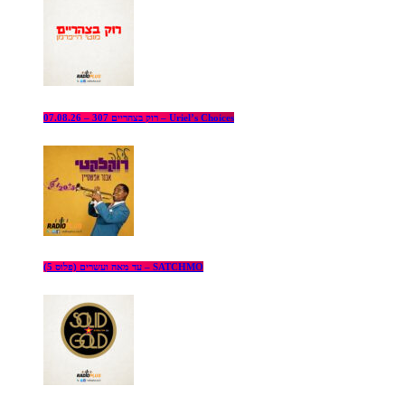
רוק בצהריים 307 – 07.08.26 – Uriel’s Choices
עד מאה ועשרים (פלוס 5) – SATCHMO