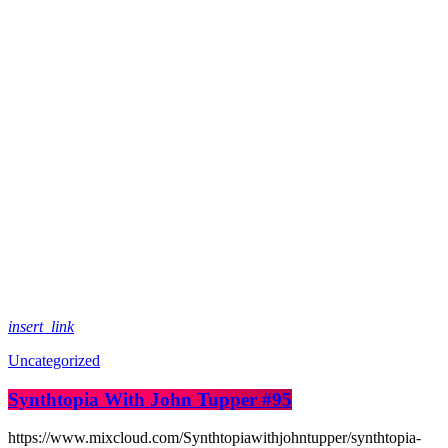
insert_link
Uncategorized
Synthtopia With John Tupper #95
https://www.mixcloud.com/Synthtopiawithjohntupper/synthtopia-