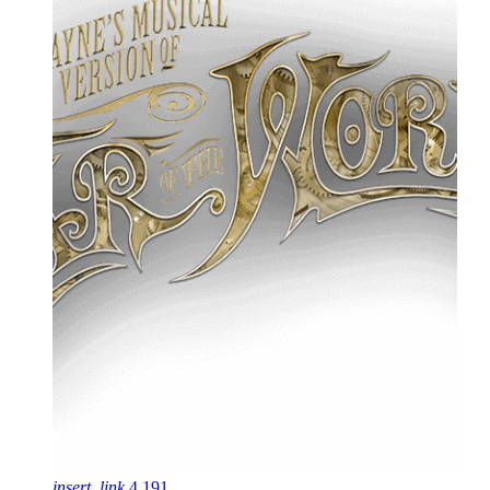
insert_link
4
191