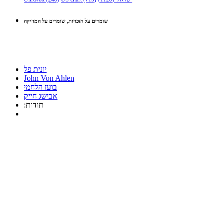
שומרים על הזכויות, שומרים על המוזיקה
יונית פל
John Von Ahlen
בועז הלחמי
אבישג חייק
:תודות