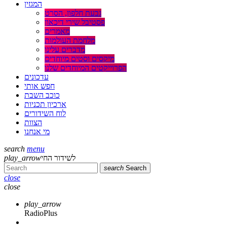
המגזין
גבעת חלפון, הסרט
פסטיבל שירי דיכאון
מאמרים
מלחמת העולמות
מדברים עלינו
מיקסים וסטים מיוחדים
הפרוייקטים המיוחדים שלנו
עדכונים
חפש אותי
כוכב השבת
ארכיון תכניות
לוח השידורים
הצוות
מי אנחנו
search
menu
לשידור החי
play_arrow
search
Search
close
close
play_arrow
RadioPlus