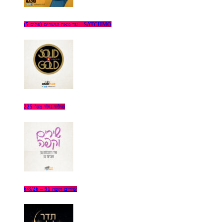
עד מאה ועשרים (פלוס 5) – SATCHMO
סוליד גולד מס’ 225
שירים וקפה 91 – 6/8/26