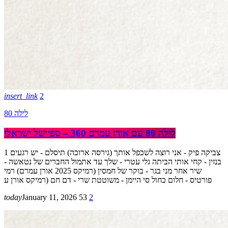
insert_link
2
לילה 80
לילה 80 עם אורן עמרם 360 – ספיישל ישראלי
1 צביקה פיק - אני רוצה לשכפל אותך (גירסה ארוכה) תיסלם - יש רגעים
בנזין - קחי אותי הביתה גלי עטרי - שלך עד אתמול החברים של נטאשה -
שיר אחר מני בגר - בוקר של חמסין (רמיקס 2025 אורן עמרם) רמי
פורטיס - חלום כחול סי היימן - משוטטת שרי - דם חם (רמיקס אורן ע
today
January 11, 2026
53
2