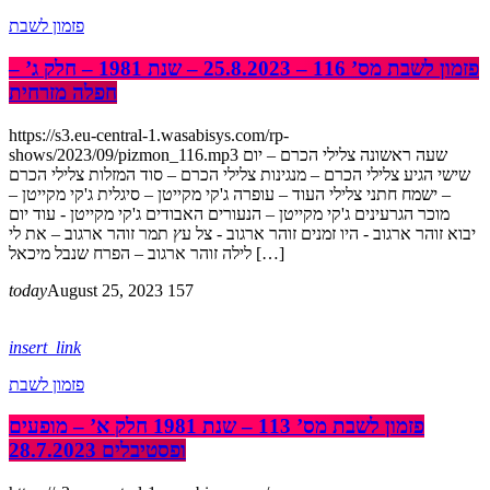
פזמון לשבת
פזמון לשבת מס’ 116 – 25.8.2023 – שנת 1981 – חלק ג’ –
חפלה מזרחית
https://s3.eu-central-1.wasabisys.com/rp-
shows/2023/09/pizmon_116.mp3 שעה ראשונה צלילי הכרם – יום
שישי הגיע צלילי הכרם – מנגינות צלילי הכרם – סוד המזלות צלילי הכרם
– ישמח חתני צלילי העוד – עופרה ג'קי מקייטן – סיגלית ג'קי מקייטן –
מוכר הגרעינים ג'קי מקייטן – הנעורים האבודים ג'קי מקייטן - עוד יום
יבוא זוהר ארגוב - היו זמנים זוהר ארגוב - צל עץ תמר זוהר ארגוב – את לי
לילה זוהר ארגוב – הפרח שנבל מיכאל […]
today
August 25, 2023
157
insert_link
פזמון לשבת
פזמון לשבת מס’ 113 – שנת 1981 חלק א’ – מופעים
ופסטיבלים 28.7.2023