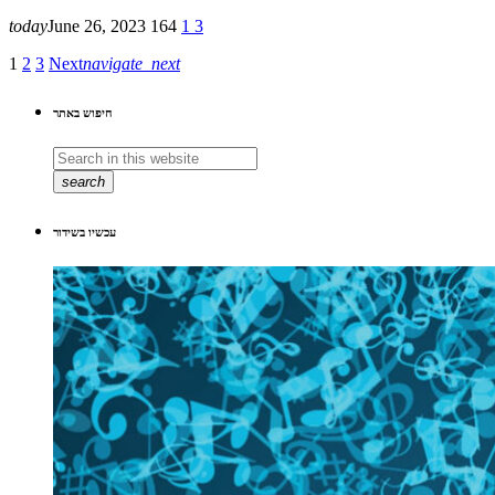
today
June 26, 2023
164
1
3
1
2
3
Next
navigate_next
חיפוש באתר
search
עכשיו בשידור