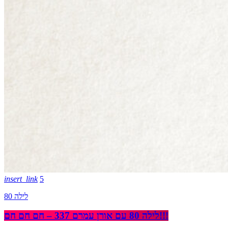
insert_link
5
לילה 80
לילה 80 עם אורן עמרם 337 – חם חם חם!!!