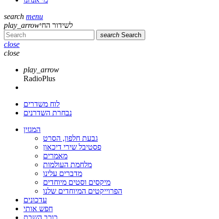
search
menu
לשידור החי
play_arrow
search
Search
close
close
play_arrow
RadioPlus
לוח משדרים
נבחרת השדרנים
המגזין
גבעת חלפון, הסרט
פסטיבל שירי דיכאון
מאמרים
מלחמת העולמות
מדברים עלינו
מיקסים וסטים מיוחדים
הפרוייקטים המיוחדים שלנו
עדכונים
חפש אותי
כוכב השבת