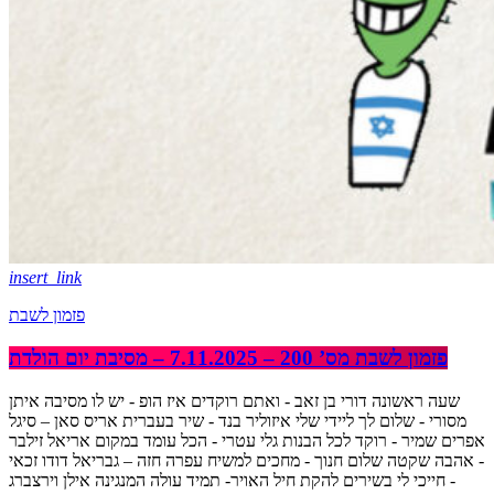
insert_link
פזמון לשבת
פזמון לשבת מס’ 200 – 7.11.2025 – מסיבת יום הולדת
שעה ראשונה דורי בן זאב - ואתם רוקדים איז הופ - יש לו מסיבה איתן
מסורי - שלום לך ליידי שלי איזוליר בנד - שיר בעברית אריס סאן – סיגל
אפרים שמיר - רוקד לכל הבנות גלי עטרי - הכל עומד במקום אריאל זילבר
- אהבה שקטה שלום חנוך - מחכים למשיח עפרה חזה – גבריאל דודו זכאי
- חייכי לי בשירים להקת חיל האויר- תמיד עולה המנגינה אילן וירצברג