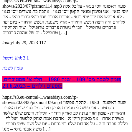
https://s3.eu-central-1.wasabisys.com/rp-
shows/2023/07/pizmon114.mp3 שעה ראשונה יוסי בנאי - על כל אלה
יוסי בנאי - אני וסימון ומואיז הקטן יוסי בנאי - אהבה בת עשרים יוסי בנאי
- לא אבקש את ידך יוסי בנאי - אברם אברם יוסי בנאי וגברי בנאי - אם
אלוהים היה רוצה הגשש החיוור - ארץ משגעת הגשש החיוור - ביום יפה
פרברים טרופיקל - הבו לי גיטרה פרברים טרופיקל - שיר הקווקיניו
טרופיקל - ים של אהבה פרברים […]
today
July 29, 2023
117
insert_link
3
1
פזמון לשבת
פזמון לשבת מס’ 109 – שנת 1980 – חלק א’ פסטיבלים,
מופעים וילדים – 23.6.2023
https://s3.eu-central-1.wasabisys.com/rp-
shows/2023/06/pizmon109.mp3 שעה ראשונה 1980 - להקת עפיפון
סקסטה - אני עושה לי מנגינות אריק סיני - כמו לפני שנים האחים
והאחיות - פזמון חוזר עדנה לב ואריק רודיך - הלילות היפים שלנו שלשה
בשירה אחת - אני מאמין ריקי גל - אהבת אמת יצחק קלפטר ויעל לוי –
בלילה עפרה חזה - על אהבות שלנו דני גרנות - יום של גשם שימי תבורי‏ –
משה אבנר גדסי‏ – מנגן […]