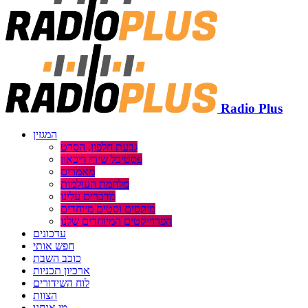
Radio Plus
המגזין
גבעת חלפון, הסרט
פסטיבל שירי דיכאון
מאמרים
מלחמת העולמות
מדברים עלינו
מיקסים וסטים מיוחדים
הפרוייקטים המיוחדים שלנו
עדכונים
חפש אותי
כוכב השבת
ארכיון תכניות
לוח השידורים
הצוות
מי אנחנו