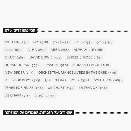
today
December 16, 2017
1904
156
הכי פופולרים שלנו
!DISTAIN
(258)
60S
(928)
70S
(2432)
80S
(4073)
90S
(3176)
2000
(1852)
A-HA
(252)
ABBA
(258)
ALPHAVILLE
(260)
CHART
(265)
DAVID BOWIE
(322)
DEPECHE MODE
(763)
DURAN DURAN
(354)
ERASURE
(320)
HUMAN LEAGUE
(268)
NEW ORDER
(297)
ORCHESTRAL MANOEUVRES IN THE DARK
(359)
PET SHOP BOYS
(523)
QUEEN
(262)
ROCK
(374)
SYNTHPOP
(1183)
TEARS FOR FEARS
(246)
UK CHART
(1145)
ULTRAVOX
(246)
ישראלי
(1120)
(715)
US CHART
שומרים על הזכויות, שומרים על המוזיקה