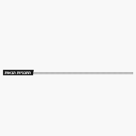
השישייה – עם ערן ליכטנשטיין
13:00 - 15:00
התכניות הבאות