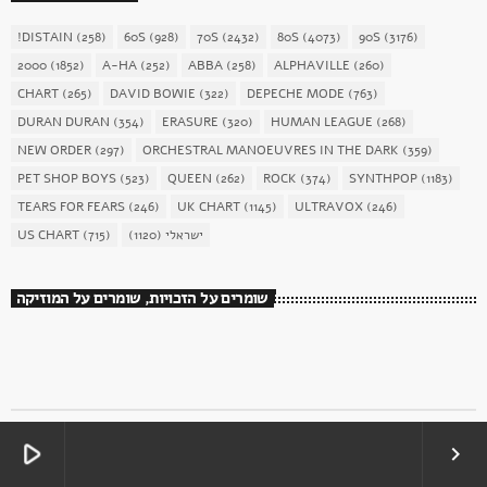
!DISTAIN
(258)
60S
(928)
70S
(2432)
80S
(4073)
90S
(3176)
2000
(1852)
A-HA
(252)
ABBA
(258)
ALPHAVILLE
(260)
CHART
(265)
DAVID BOWIE
(322)
DEPECHE MODE
(763)
DURAN DURAN
(354)
ERASURE
(320)
HUMAN LEAGUE
(268)
NEW ORDER
(297)
ORCHESTRAL MANOEUVRES IN THE DARK
(359)
PET SHOP BOYS
(523)
QUEEN
(262)
ROCK
(374)
SYNTHPOP
(1183)
TEARS FOR FEARS
(246)
UK CHART
(1145)
ULTRAVOX
(246)
ישראלי
(1120)
(715)
US CHART
שומרים על הזכויות, שומרים על המוזיקה
play_arrow
keyboard_arrow_right