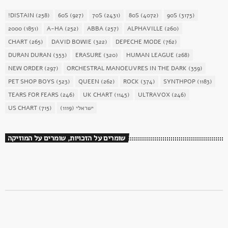
!DISTAIN
(258)
60S
(927)
70S
(2431)
80S
(4072)
90S
(3175)
2000
(1851)
A-HA
(252)
ABBA
(257)
ALPHAVILLE
(260)
CHART
(265)
DAVID BOWIE
(322)
DEPECHE MODE
(762)
DURAN DURAN
(353)
ERASURE
(320)
HUMAN LEAGUE
(268)
NEW ORDER
(297)
ORCHESTRAL MANOEUVRES IN THE DARK
(359)
PET SHOP BOYS
(523)
QUEEN
(262)
ROCK
(374)
SYNTHPOP
(1183)
TEARS FOR FEARS
(246)
UK CHART
(1145)
ULTRAVOX
(246)
ישראלי
(1119)
(715)
US CHART
שומרים על הזכויות, שומרים על המוזיקה