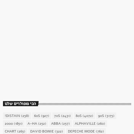
כוכב השבת
כוכב השבת 27 – רוד סטיוארט
today
December 16, 2017
1904
156
הכי פופולרים שלנו
!DISTAIN
(258)
60S
(927)
70S
(2431)
80S
(4072)
90S
(3175)
2000
(1851)
A-HA
(252)
ABBA
(257)
ALPHAVILLE
(260)
CHART
(265)
DAVID BOWIE
(322)
DEPECHE MODE
(762)