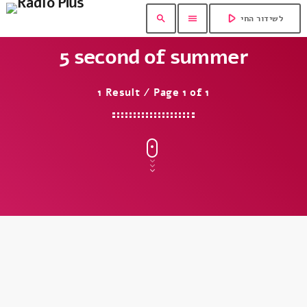
play_arrow
search
menu
לשידור החי
5 second of summer
1 Result / Page 1 of 1
insert_link