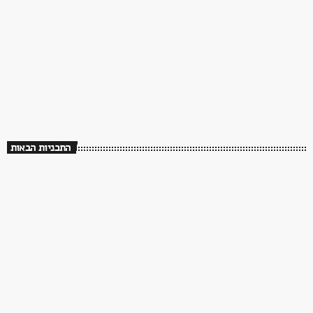
70s/80s/90s
שלושים שנה לך תזכור
08:00 - 12:00
שלושים שנה לך תזכור
התכניות הבאות