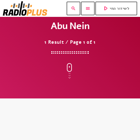
play_arrow
search
menu
לשידור החי
Abu Nein
1 Result / Page 1 of 1
insert_link