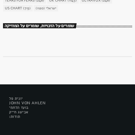
TEARS FOR FEARS
(246)
UK CHART
(1145)
ULTRAVOX
(246)
US CHART
(715)
(1120)
ישראלי
שומרים על הזכויות, שומרים על המוזיקה
יונית פל
JOHN VON AHLEN
בועז הלחמי
אבישג חייק
:תודות