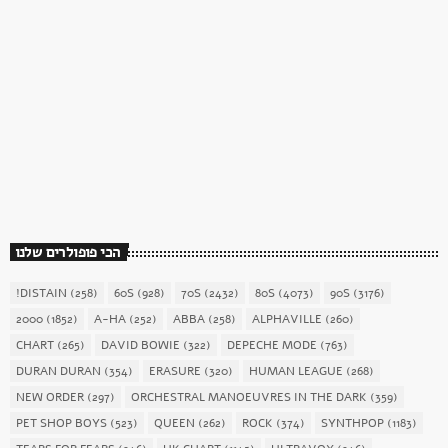
כוכב השבת
כוכב השבת 27 – רוד סטיוארט
today
December 16, 2017
1904
156
הכי פופולרים שלנו
!DISTAIN
(258)
60S
(928)
70S
(2432)
80S
(4073)
90S
(3176)
2000
(1852)
A-HA
(252)
ABBA
(258)
ALPHAVILLE
(260)
CHART
(265)
DAVID BOWIE
(322)
DEPECHE MODE
(763)
DURAN DURAN
(354)
ERASURE
(320)
HUMAN LEAGUE
(268)
NEW ORDER
(297)
ORCHESTRAL MANOEUVRES IN THE DARK
(359)
PET SHOP BOYS
(523)
QUEEN
(262)
ROCK
(374)
SYNTHPOP
(1183)