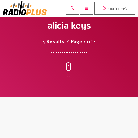
play_arrow
search
menu
לשידור החי
alicia keys
4 Results / Page 1 of 1
insert_link