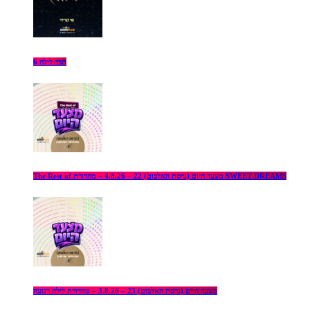
תדר לילה 6
The Rest of מצעד היום (גרסת האלבום) 22 – 4.8.26 – מהדורת SWEET DREAMS
מצעד היום (גרסת האלבום) 23 – 3.8.26 – מהדורת לילה רגועה