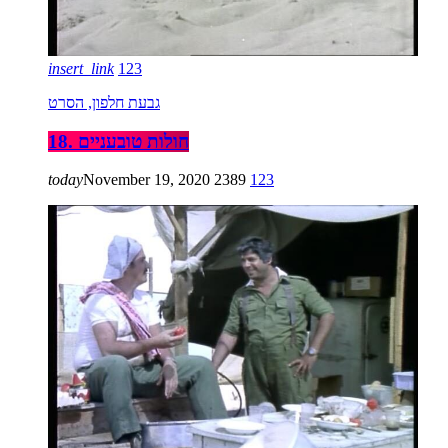
insert_link
123
גבעת חלפון, הסרט
18. חולות טובעניים
today
November 19, 2020
2389
123