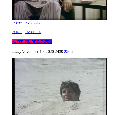
insert_link
2
226
גבעת חלפון, הסרט
3. בקשת בתך של ידך
today
November 19, 2020
2439
226
2