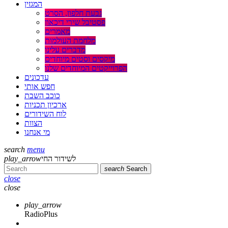
המגזין
גבעת חלפון, הסרט
פסטיבל שירי דיכאון
מאמרים
מלחמת העולמות
מדברים עלינו
מיקסים וסטים מיוחדים
הפרוייקטים המיוחדים שלנו
עדכונים
חפש אותי
כוכב השבת
ארכיון תכניות
לוח השידורים
הצוות
מי אנחנו
search
menu
לשידור החי
play_arrow
search
Search
close
close
play_arrow
RadioPlus