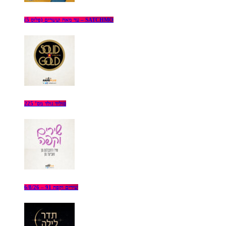
עד מאה ועשרים (פלוס 5) – SATCHMO
סוליד גולד מס’ 225
שירים וקפה 91 – 6/8/26