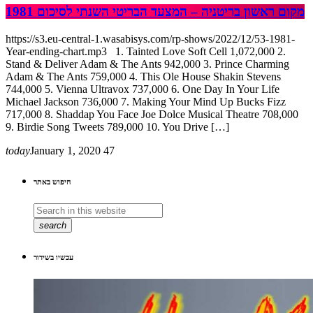
מקום ראשון בריטניה – המצעד הבריטי השנתי לסיכום 1981
https://s3.eu-central-1.wasabisys.com/rp-shows/2022/12/53-1981-
Year-ending-chart.mp3 1. Tainted Love Soft Cell 1,072,000 2.
Stand & Deliver Adam & The Ants 942,000 3. Prince Charming
Adam & The Ants 759,000 4. This Ole House Shakin Stevens
744,000 5. Vienna Ultravox 737,000 6. One Day In Your Life
Michael Jackson 736,000 7. Making Your Mind Up Bucks Fizz
717,000 8. Shaddap You Face Joe Dolce Musical Theatre 708,000
9. Birdie Song Tweets 789,000 10. You Drive […]
today
January 1, 2020
47
חיפוש באתר
search
עכשיו בשידור