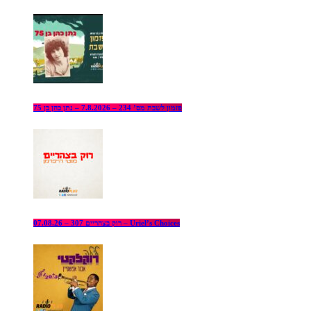
פזמון לשבת מס’ 234 – 7.8.2026 – נתן כהן בן 75
רוק בצהריים 307 – 07.08.26 – Uriel’s Choices