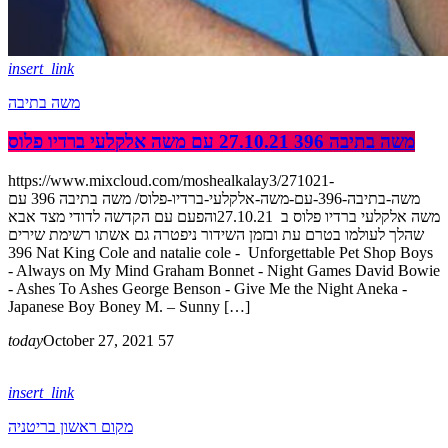
insert_link
משה בתיבה
משה בתיבה 396 27.10.21 עם משה אלקלעי ברדיו פלוס
https://www.mixcloud.com/moshealkalay3/271021-
משה-בתיבה-396-עם-משה-אלקלעי-ברדיו-פלוס/ משה בתיבה 396 עם
משה אלקלעי ברדיו פלוס ב 27.10.21והפעם עם הקדשה לדודי מצד אבא
שהלך לעולמו בטרם עת ובזמן השידור ניפטרה גם אשתו רשימת שירים
396 Nat King Cole and natalie cole - Unforgettable Pet Shop Boys
- Always on My Mind Graham Bonnet - Night Games David Bowie
- Ashes To Ashes George Benson - Give Me the Night Aneka -
Japanese Boy Boney M. – Sunny […]
today
October 27, 2021
57
insert_link
מקום ראשון בריטניה