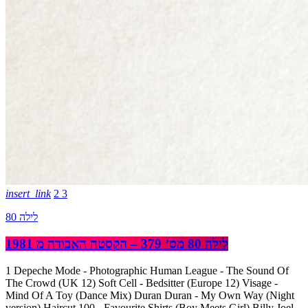
insert_link
2
3
לילה 80
לילה 80 מס’ 379 – הקסטה האבודה מ 1981
1 Depeche Mode - Photographic Human League - The Sound Of
The Crowd (UK 12) Soft Cell - Bedsitter (Europe 12) Visage -
Mind Of A Toy (Dance Mix) Duran Duran - My Own Way (Night
version) Haircut 100 - Favourite Shirts (Boy Meets Girl) Billy Joel -