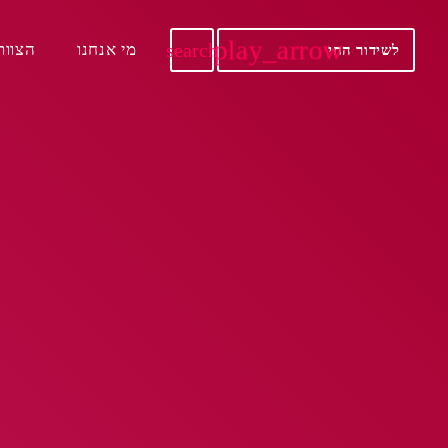
play_arrow
search
מי אנחנו
הצוות
לשידור החי