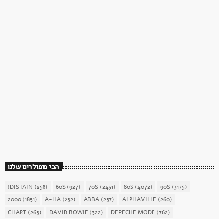
כוכב השבת
כוכב השבת 27 – רוד סטיוארט
today
December 16, 2017
1904
156
הכי פופולרים שלנו
!DISTAIN
(258)
60S
(927)
70S
(2431)
80S
(4072)
90S
(3175)
2000
(1851)
A-HA
(252)
ABBA
(257)
ALPHAVILLE
(260)
CHART
(265)
DAVID BOWIE
(322)
DEPECHE MODE
(762)