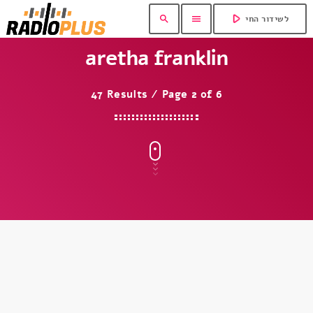
play_arrow
search
menu
לשידור החי
aretha franklin
47 Results / Page 2 of 6
insert_link