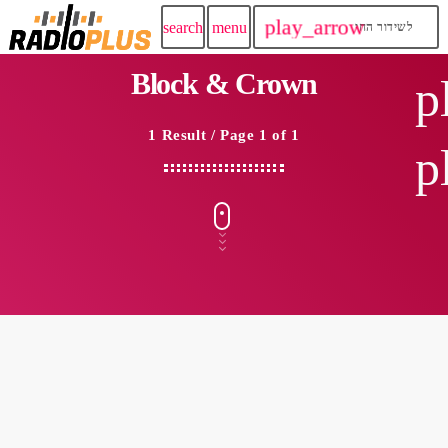
play_arrow
search
menu
לשידור החי
Block & Crown
p
1 Result / Page 1 of 1
p
insert_link