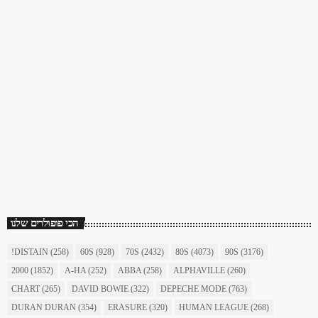
כוכב השבת
כוכב השבת 27 – רוד סטיוארט
today
December 16, 2017
1904
156
הכי פופולרים שלנו
!DISTAIN
(258)
60S
(928)
70S
(2432)
80S
(4073)
90S
(3176)
2000
(1852)
A-HA
(252)
ABBA
(258)
ALPHAVILLE
(260)
CHART
(265)
DAVID BOWIE
(322)
DEPECHE MODE
(763)
DURAN DURAN
(354)
ERASURE
(320)
HUMAN LEAGUE
(268)