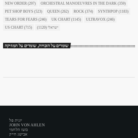
NEW ORDER
(297)
ORCHESTRAL MANOEUVRES IN THE DARK
(359)
PET SHOP BOYS
(523)
QUEEN
(262)
ROCK
(374)
SYNTHPOP
(1183)
TEARS FOR FEARS
(246)
UK CHART
(1145)
ULTRAVOX
(246)
US CHART
(715)
(1120)
ישראלי
שומרים על הזכויות, שומרים על המוזיקה
יונית פל
JOHN VON AHLEN
בועז הלחמי
אבישג חייק