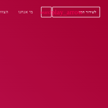
play_arrow
מי אנחנו
הצוות
search
לשידור החי