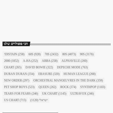
כוכב השבת
כוכב השבת 27 – רוד סטיוארט
today
December 16, 2017
1904
156
הכי פופולרים שלנו
!DISTAIN
(258)
60S
(928)
70S
(2432)
80S
(4073)
90S
(3176)
2000
(1852)
A-HA
(252)
ABBA
(258)
ALPHAVILLE
(260)
CHART
(265)
DAVID BOWIE
(322)
DEPECHE MODE
(763)
DURAN DURAN
(354)
ERASURE
(320)
HUMAN LEAGUE
(268)
NEW ORDER
(297)
ORCHESTRAL MANOEUVRES IN THE DARK
(359)
PET SHOP BOYS
(523)
QUEEN
(262)
ROCK
(374)
SYNTHPOP
(1183)
TEARS FOR FEARS
(246)
UK CHART
(1145)
ULTRAVOX
(246)
US CHART
(715)
(1120)
ישראלי