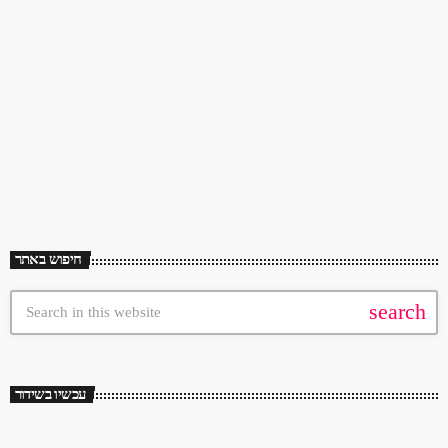
Israeli Rocks - Radio Plus - Mid-Day Rock - Program No. 119 - Motti
Heiferman - 06.05.22 by Motti Heiferman | Mixcloud Israeli Rocks: 1
Tislam - Down The Road 2 Natasha - Husle Me 3 Stela Maris - I'm Lost
4 Hadorbanim - In This Purim 5 Emergency Exit - Slow Motion 6
today
May 6, 2022
128
Churchil's - Too Much In Love To Hear 7 Doppler Effect - From Hell To
Heaven […]
חיפוש באתר
search
עכשיו בשידור