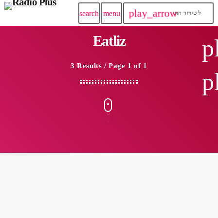
play_arrow
search
menu
לשידור החי
Eatliz
p
3 Results / Page 1 of 1
p
insert_link