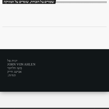
שומרים על הזכויות, שומרים על המוזיקה
יונית פל
JOHN VON AHLEN
בועז הלחמי
אבישג חייק
:תודות