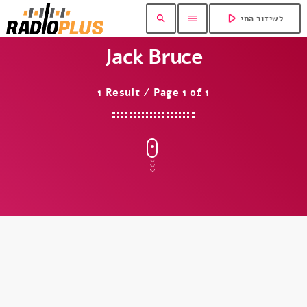
play_arrow
search
menu
לשידור החי
Jack Bruce
1 Result / Page 1 of 1
insert_link