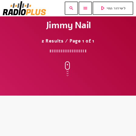
play_arrow
search
menu
לשידור החי
Jimmy Nail
2 Results / Page 1 of 1
insert_link