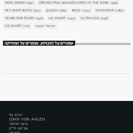
NEW ORDER
(297)
ORCHESTRAL MANOEUVRES IN THE DARK
(359)
PET SHOP BOYS
(523)
QUEEN
(262)
ROCK
(374)
SYNTHPOP
(1183)
TEARS FOR FEARS
(246)
UK CHART
(1145)
ULTRAVOX
(246)
US CHART
(715)
(1120)
ישראלי
שומרים על הזכויות, שומרים על המוזיקה
יונית פל
JOHN VON AHLEN
בועז הלחמי
אבישג חייק
:תודות