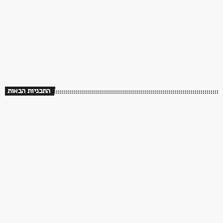
70s/80s/90s
שלושים שנה לך תזכור
08:00 - 14:00
שלושים שנה לך תזכור
התכניות הבאות