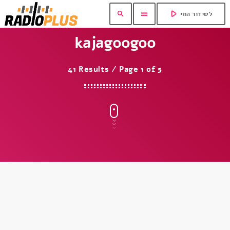
play_arrow
search
menu
לשידור החי
kajagoogoo
41 Results / Page 1 of 5
insert_link