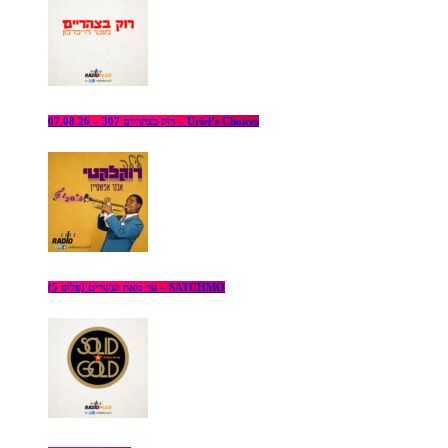
רוק בצהריים 307 – 07.08.26 – Uriel’s Choices
עד מאה ועשרים (פלוס 5) – SATCHMO