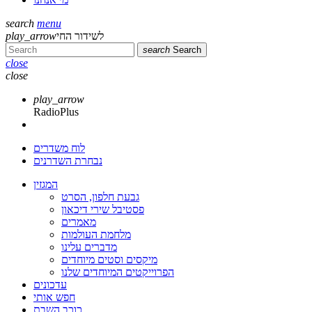
search
menu
play_arrow
לשידור החי
search
Search
close
close
play_arrow
RadioPlus
לוח משדרים
נבחרת השדרנים
המגזין
גבעת חלפון, הסרט
פסטיבל שירי דיכאון
מאמרים
מלחמת העולמות
מדברים עלינו
מיקסים וסטים מיוחדים
הפרוייקטים המיוחדים שלנו
עדכונים
חפש אותי
כוכב השבת