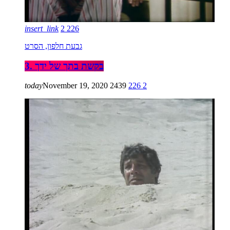
insert_link
2
226
גבעת חלפון, הסרט
3. בקשת בתך של ידך
today
November 19, 2020
2439
226
2