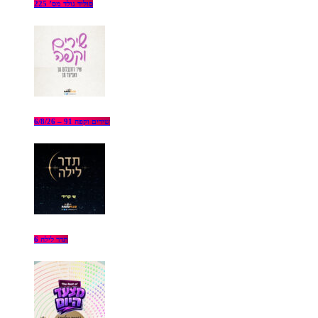
סוליד גולד מס’ 225
שירים וקפה 91 – 6/8/26
תדר לילה 6