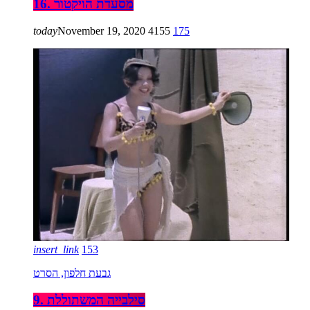
16. מסעדת הויקטור
today
November 19, 2020
4155
175
insert_link
153
גבעת חלפון, הסרט
9. סילבייה המשתוללת