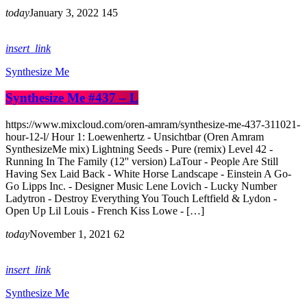
today
January 3, 2022
145
insert_link
Synthesize Me
Synthesize Me #437 – L
https://www.mixcloud.com/oren-amram/synthesize-me-437-311021-
hour-12-l/ Hour 1: Loewenhertz - Unsichtbar (Oren Amram
SynthesizeMe mix) Lightning Seeds - Pure (remix) Level 42 -
Running In The Family (12'' version) LaTour - People Are Still
Having Sex Laid Back - White Horse Landscape - Einstein A Go-
Go Lipps Inc. - Designer Music Lene Lovich - Lucky Number
Ladytron - Destroy Everything You Touch Leftfield & Lydon -
Open Up Lil Louis - French Kiss Lowe - […]
today
November 1, 2021
62
insert_link
Synthesize Me