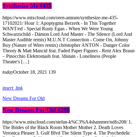
Synthesize Me #435
https://www.mixcloud.com/oren-amram/synthesize-me-435-
17102021/ Hour 1: Apoptygma Berzerk - In This Together
WANT/ed - Special Rusty Egan - When We Were Young
Schwarzschild - Dämon Lord And Master - The Silence (Lord And
Master Audible remix) M.U.N.T Connection - Come On, Johnny
Boy (Nature of Wires remix) christopher ANTON - Danger Color
Theory & Matt Mancid feat. Faded Paper Figures - Rent Alex Braun
– Pinocchio Elektrostaub feat. !distain - Loneliness (People
Theatre's […]
today
October 18, 2021
139
insert_link
New Dreams For Old
New Dreams For Old #208
https://www.mixcloud.com/stefan-k%C3%A4shammer/ndfo208/ 1.
The Brides of the Black Room Mother Mother 2. Death Loves
Veronica Pleaser 3. Gulf Blvd The Silent Type 4. The Psychedelic