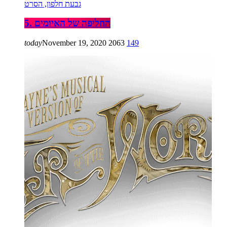
גבעת חלפון, הסרט
5. החליפה של האיומים
today
November 19, 2020
2063
149