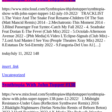
https://www.mixcloud.com/Synthtopiawithjohntupper/synthtopia-
show-with-john-super-tupper-142-july-10-2022/ TRACKLIST
1.The Voice And The Snake Feat Rename-Children Of The Sun
(Matt Mancid Remix) 2014 - 2.Mechatronic-This Moment 2014 -
3.Blind Passenger Feat Syntec-Catch My Fall 2022 - 4. Seadrake
Feat Dorian E-The Fever (Club Mix) 2022 - 5.Octolab-Afternoon
Avenue 2022 - [Pbh Media] 6.Video L'Eclipse-Signals (Club Mix) -
7.Lord And Master-I See You (People Theatres Xray Mix) 2022 -
8.Estatuas De Sol-Eternity 2022 - 9.Fangoria-Del Uno Al […]
today
July 11, 2022
148
insert_link
Uncategorized
Synthtopia With John Tupper #138
https://www.mixcloud.com/Synthtopiawithjohntupper/synthtopia-
show-with-john-super-tupper-138-june-12-2022/ 1.Midnight
Resistance-Under Glass (Reflection Synthwave Remix) 2016
2.Blaklight-Nightmares (Stefan Netschio Remix of Beborn Beton)