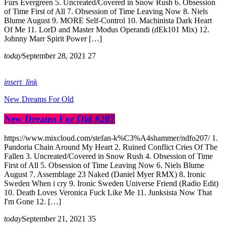
Furs Evergreen 5. Uncreated/Covered in Snow Rush 6. Obsession
of Time First of All 7. Obsession of Time Leaving Now 8. Niels
Blume August 9. MORE Self-Control 10. Machinista Dark Heart
Of Me 11. LorD and Master Modus Operandi (dEk101 Mix) 12.
Johnny Marr Spirit Power […]
today
September 28, 2021
27
insert_link
New Dreams For Old
New Dreams For Old #207
https://www.mixcloud.com/stefan-k%C3%A4shammer/ndfo207/ 1.
Pandoria Chain Around My Heart 2. Ruined Conflict Cries Of The
Fallen 3. Uncreated/Covered in Snow Rush 4. Obsession of Time
First of All 5. Obsession of Time Leaving Now 6. Niels Blume
August 7. Assemblage 23 Naked (Daniel Myer RMX) 8. Ironic
Sweden When i cry 9. Ironic Sweden Universe Friend (Radio Edit)
10. Death Loves Veronica Fuck Like Me 11. Junksista Now That
I'm Gone 12. […]
today
September 21, 2021
35