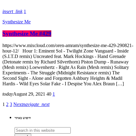
insert_link
1
Synthesize Me
Synthesize Me #429
https://www.mixcloud.com/oren-amram/synthesize-me-429-290821-
hour-12/ Hour 1: Eminent Sol - Twilight Zone Vanguard - Inside
(S.I.T.D remix) Uncreated feat. Mark Hockings - Hand Grenade
(Detonate remix by Richard Silverthorn) Piston Dump - Runaway
(Mesh remix) Loewenhertz - Right As Rain (Mesh remix) Solitary
Experiments - The Struggle (Midnight Resistance remix) The
Second Sight - Alone and Forgotten Ashbury Heights & Madil
Hardis - Wild Eyes Solar Fake - I Despise You Alex Braun […]
today
August 29, 2021
40
1
1
2
3
Next
navigate_next
חיפוש באתר