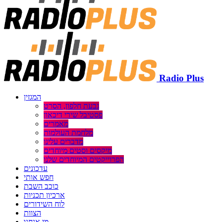
Radio Plus
המגזין
גבעת חלפון, הסרט
פסטיבל שירי דיכאון
מאמרים
מלחמת העולמות
מדברים עלינו
מיקסים וסטים מיוחדים
הפרוייקטים המיוחדים שלנו
עדכונים
חפש אותי
כוכב השבת
ארכיון תכניות
לוח השידורים
הצוות
מי אנחנו