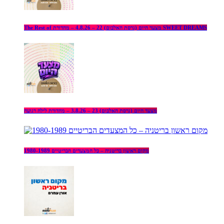
The Rest of מצעד היום (גרסת האלבום) 22 – 4.8.26 – מהדורת SWEET DREAMS
מצעד היום (גרסת האלבום) 23 – 3.8.26 – מהדורת לילה רגועה
מקום ראשון בריטניה – כל המצעדים הבריטיים 1980-1989