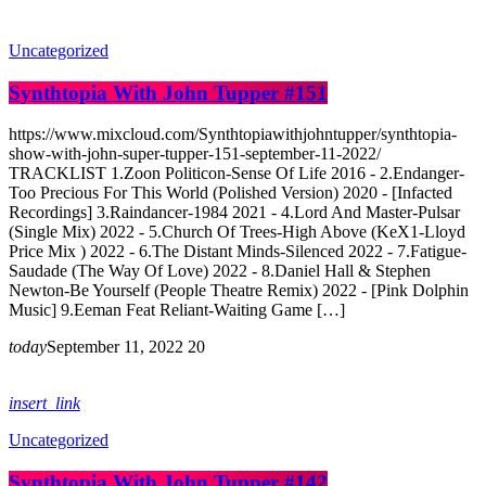
Uncategorized
Synthtopia With John Tupper #151
https://www.mixcloud.com/Synthtopiawithjohntupper/synthtopia-
show-with-john-super-tupper-151-september-11-2022/
TRACKLIST 1.Zoon Politicon-Sense Of Life 2016 - 2.Endanger-
Too Precious For This World (Polished Version) 2020 - [Infacted
Recordings] 3.Raindancer-1984 2021 - 4.Lord And Master-Pulsar
(Single Mix) 2022 - 5.Church Of Trees-High Above (KeX1-Lloyd
Price Mix ) 2022 - 6.The Distant Minds-Silenced 2022 - 7.Fatigue-
Saudade (The Way Of Love) 2022 - 8.Daniel Hall & Stephen
Newton-Be Yourself (People Theatre Remix) 2022 - [Pink Dolphin
Music] 9.Eeman Feat Reliant-Waiting Game […]
today
September 11, 2022
20
insert_link
Uncategorized
Synthtopia With John Tupper #142