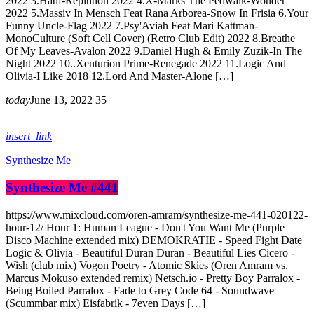
2022 3.Hatif-Repitition 2022 4.X-Marks The Pedwalk-Wonder
2022 5.Massiv In Mensch Feat Rana Arborea-Snow In Frisia 6.Your
Funny Uncle-Flag 2022 7.Psy'Aviah Feat Mari Kattman-
MonoCulture (Soft Cell Cover) (Retro Club Edit) 2022 8.Breathe
Of My Leaves-Avalon 2022 9.Daniel Hugh & Emily Zuzik-In The
Night 2022 10..Xenturion Prime-Renegade 2022 11.Logic And
Olivia-I Like 2018 12.Lord And Master-Alone […]
today
June 13, 2022
35
insert_link
Synthesize Me
Synthesize Me #441
https://www.mixcloud.com/oren-amram/synthesize-me-441-020122-
hour-12/ Hour 1: Human League - Don't You Want Me (Purple
Disco Machine extended mix) DEMOKRATIE - Speed Fight Date
Logic & Olivia - Beautiful Duran Duran - Beautiful Lies Cicero -
Wish (club mix) Vogon Poetry - Atomic Skies (Oren Amram vs.
Marcus Mokuso extended remix) Netsch.io - Pretty Boy Parralox -
Being Boiled Parralox - Fade to Grey Code 64 - Soundwave
(Scummbar mix) Eisfabrik - 7even Days […]