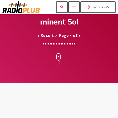
play_arrow
search
menu
לשידור החי
minent Sol
1 Result / Page 1 of 1
insert_link