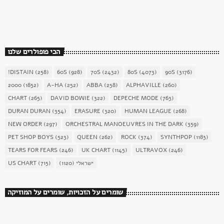
today
December 16, 2017
1904
156
הכי פופולרים שלנו
!DISTAIN
(258)
60S
(928)
70S
(2432)
80S
(4073)
90S
(3176)
2000
(1852)
A-HA
(252)
ABBA
(258)
ALPHAVILLE
(260)
CHART
(265)
DAVID BOWIE
(322)
DEPECHE MODE
(763)
DURAN DURAN
(354)
ERASURE
(320)
HUMAN LEAGUE
(268)
NEW ORDER
(297)
ORCHESTRAL MANOEUVRES IN THE DARK
(359)
PET SHOP BOYS
(523)
QUEEN
(262)
ROCK
(374)
SYNTHPOP
(1183)
TEARS FOR FEARS
(246)
UK CHART
(1145)
ULTRAVOX
(246)
US CHART
(715)
(1120)
ישראלי
שומרים על הזכויות, שומרים על המוזיקה