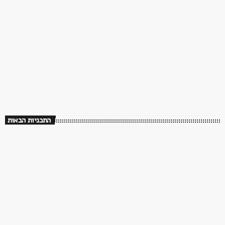
השישייה – עם ערן ליכטנשטיין
13:00 - 15:00
התכניות הבאות