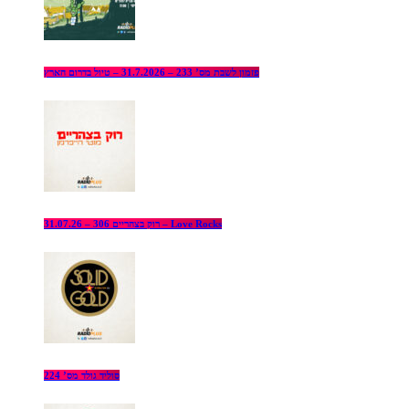
פזמון לשבת מס’ 233 – 31.7.2026 – טיול בדרום הארץ
רוק בצהריים 306 – 31.07.26 – Love Rocks
סוליד גולד מס’ 224