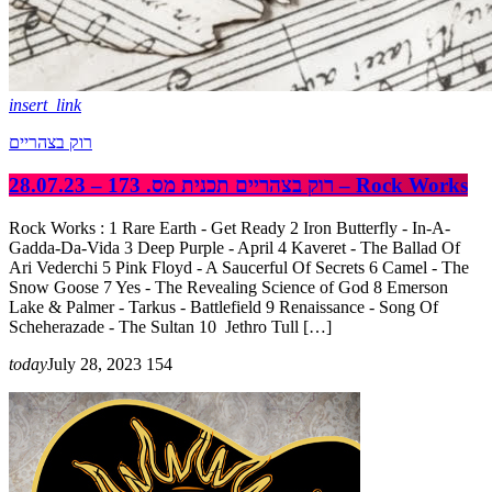
insert_link
רוק בצהריים
רוק בצהריים תכנית מס. 173 – 28.07.23 – Rock Works
Rock Works : 1 Rare Earth - Get Ready 2 Iron Butterfly - In-A-
Gadda-Da-Vida 3 Deep Purple - April 4 Kaveret - The Ballad Of
Ari Vederchi 5 Pink Floyd - A Saucerful Of Secrets 6 Camel - The
Snow Goose 7 Yes - The Revealing Science of God 8 Emerson
Lake & Palmer - Tarkus - Battlefield 9 Renaissance - Song Of
Scheherazade - The Sultan 10 Jethro Tull […]
today
July 28, 2023
154