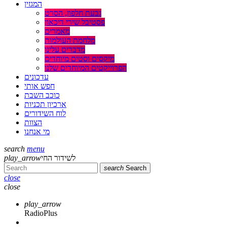
המגזין
גבעת חלפון, הסרט
פסטיבל שירי דיכאון
מאמרים
מלחמת העולמות
מדברים עלינו
מיקסים וסטים מיוחדים
הפרוייקטים המיוחדים שלנו
עדכונים
חפש אותי
כוכב השבת
ארכיון תכניות
לוח השידורים
הצוות
מי אנחנו
search
menu
play_arrow
לשידור החי
search
Search
close
close
play_arrow
RadioPlus