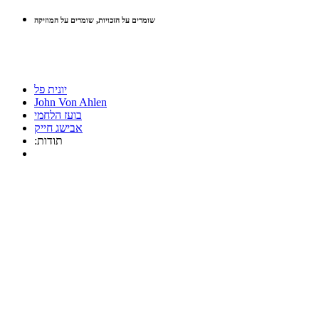
שומרים על הזכויות, שומרים על המוזיקה
יונית פל
John Von Ahlen
בועז הלחמי
אבישג חייק
:תודות