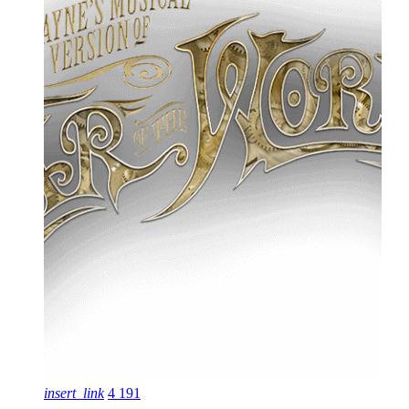
insert_link
4
191