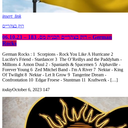
insert_link
רוק בצהריים
רוק בצהריים תכנית מס. 183 – 06.10.23 – German
Rocks
German Rocks : 1 Scorpions - Rock You Like A Hurricane 2
Lucifer's Friend - Stardancer 3 The O’Reillys and the Paddyhats -
Millions 4 Amon Duul 2 - Spaniards & Spacemen 5 Alphaville -
Forever Young 6 Zed Mitchel Band - I'm A River 7 Nektar - King
Of Twilight 8 Nektar - Let It Grow 9 Tangerine Dream -
Confrontation 10 Edgar Froese - Stuntman 11 Kraftwerk - […]
today
October 6, 2023
147