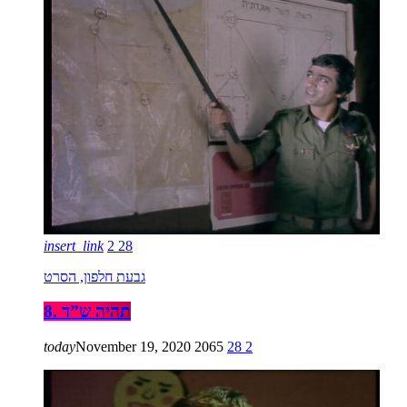
insert_link
2
28
גבעת חלפון, הסרט
8. תהיה ש”ד
today
November 19, 2020
2065
28
2