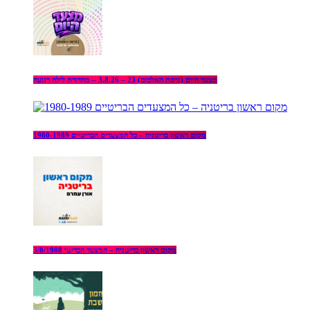
מצעד היום (גרסת האלבום) 23 – 3.8.26 – מהדורת לילה רגועה
מקום ראשון בריטניה – כל המצעדים הבריטיים 1980-1989
מקום ראשון בריטניה – המצעד הבריטי 3/8/1988