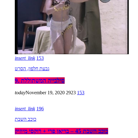
insert_link
153
גבעת חלפון, הסרט
9. סילבייה המשתוללת
today
November 19, 2020
2923
153
insert_link
196
כוכב השבת
כוכב השבת 45 – בריאן פרי + רוקסי מיוזיק