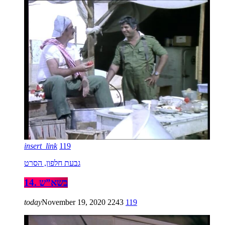
insert_link
119
גבעת חלפון, הסרט
14. בשא”ש
today
November 19, 2020
2243
119