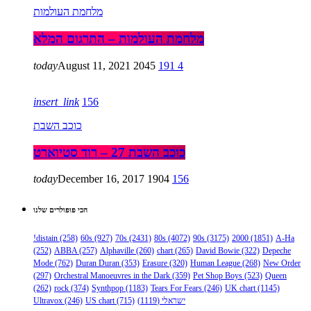
מלחמת העולמות
מלחמת העולמות – התרגום המלא
today
August 11, 2021
2045
191
4
insert_link
156
כוכב השבת
כוכב השבת 27 – רוד סטיוארט
today
December 16, 2017
1904
156
הכי פופולרים שלנו
!distain
(258)
60s
(927)
70s
(2431)
80s
(4072)
90s
(3175)
2000
(1851)
A-Ha
(252)
ABBA
(257)
Alphaville
(260)
chart
(265)
David Bowie
(322)
Depeche
Mode
(762)
Duran Duran
(353)
Erasure
(320)
Human League
(268)
New Order
(297)
Orchestral Manoeuvres in the Dark
(359)
Pet Shop Boys
(523)
Queen
(262)
rock
(374)
Synthpop
(1183)
Tears For Fears
(246)
UK chart
(1145)
Ultravox
(246)
US chart
(715)
(1119)
ישראלי