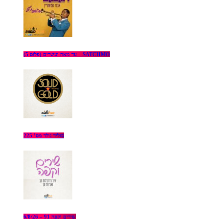
עד מאה ועשרים (פלוס 5) – SATCHMO
סוליד גולד מס’ 225
שירים וקפה 91 – 6/8/26