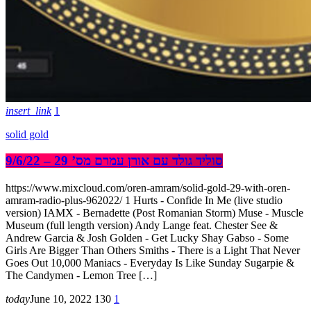
insert_link
1
solid gold
סוליד גולד עם אורן עמרם מס’ 29 – 9/6/22
https://www.mixcloud.com/oren-amram/solid-gold-29-with-oren-
amram-radio-plus-962022/ 1 Hurts - Confide In Me (live studio
version) IAMX - Bernadette (Post Romanian Storm) Muse - Muscle
Museum (full length version) Andy Lange feat. Chester See &
Andrew Garcia & Josh Golden - Get Lucky Shay Gabso - Some
Girls Are Bigger Than Others Smiths - There is a Light That Never
Goes Out 10,000 Maniacs - Everyday Is Like Sunday Sugarpie &
The Candymen - Lemon Tree […]
today
June 10, 2022
130
1