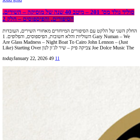
סוליד גולד מס’ 201 – מיטב 40 שנה של מוסיקה – השירים,
הסיפורים, והפיספוסים – חלק 2
החלק השני של הלקט עם הסיפורים המיוחדים מאחורי השירים, העובדות
השוליות והלא חשובות, הפיספוסים, והפלופים. 1 Gary Numan – We
Are Glass Madness – Night Boat To Cairo John Lennon – (Just
Like) Starting Over צביקה פיק – שיר לג’ון לנון Joe Dolce Music The
today
January 22, 2026
49
11