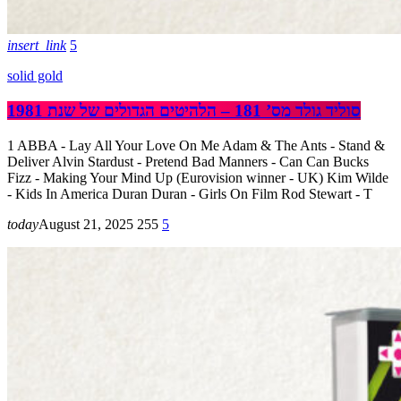
insert_link
5
solid gold
סוליד גולד מס’ 181 – הלהיטים הגדולים של שנת 1981
1 ABBA - Lay All Your Love On Me Adam & The Ants - Stand &
Deliver Alvin Stardust - Pretend Bad Manners - Can Can Bucks
Fizz - Making Your Mind Up (Eurovision winner - UK) Kim Wilde
- Kids In America Duran Duran - Girls On Film Rod Stewart - T
today
August 21, 2025
255
5