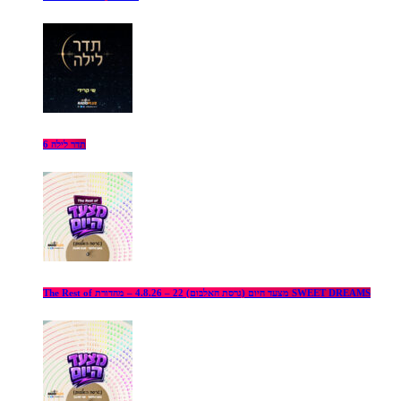
תדר לילה 6
The Rest of מצעד היום (גרסת האלבום) 22 – 4.8.26 – מהדורת SWEET DREAMS