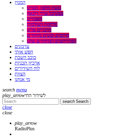
המגזין
גבעת חלפון, הסרט
פסטיבל שירי דיכאון
מאמרים
מלחמת העולמות
מדברים עלינו
מיקסים וסטים מיוחדים
הפרוייקטים המיוחדים שלנו
עדכונים
חפש אותי
כוכב השבת
ארכיון תכניות
לוח השידורים
הצוות
מי אנחנו
search
menu
play_arrow
לשידור החי
search
Search
close
close
play_arrow
RadioPlus