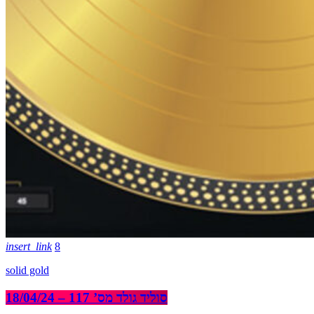
insert_link
8
solid gold
סוליד גולד מס’ 117 – 18/04/24