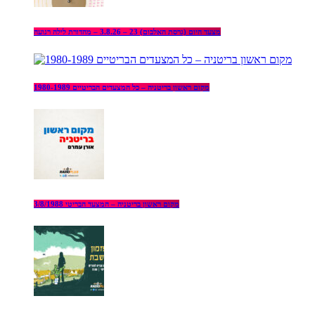
מצעד היום (גרסת האלבום) 23 – 3.8.26 – מהדורת לילה רגועה
מקום ראשון בריטניה – כל המצעדים הבריטיים 1980-1989
מקום ראשון בריטניה – המצעד הבריטי 3/8/1988