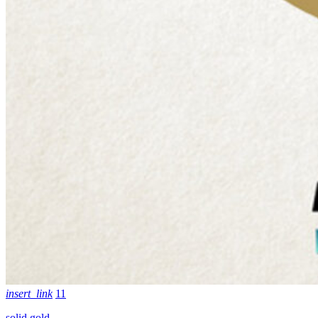
insert_link
11
solid gold