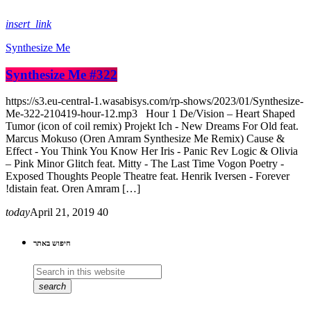
insert_link
Synthesize Me
Synthesize Me #322
https://s3.eu-central-1.wasabisys.com/rp-shows/2023/01/Synthesize-
Me-322-210419-hour-12.mp3 Hour 1 De/Vision – Heart Shaped
Tumor (icon of coil remix) Projekt Ich - New Dreams For Old feat.
Marcus Mokuso (Oren Amram Synthesize Me Remix) Cause &
Effect - You Think You Know Her Iris - Panic Rev Logic & Olivia
– Pink Minor Glitch feat. Mitty - The Last Time Vogon Poetry -
Exposed Thoughts People Theatre feat. Henrik Iversen - Forever
!distain feat. Oren Amram […]
today
April 21, 2019
40
חיפוש באתר
search