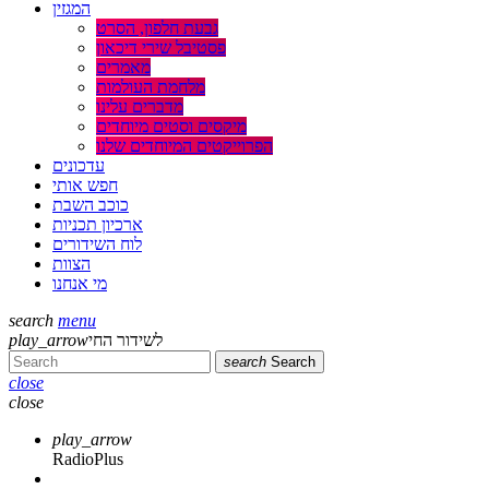
המגזין
גבעת חלפון, הסרט
פסטיבל שירי דיכאון
מאמרים
מלחמת העולמות
מדברים עלינו
מיקסים וסטים מיוחדים
הפרוייקטים המיוחדים שלנו
עדכונים
חפש אותי
כוכב השבת
ארכיון תכניות
לוח השידורים
הצוות
מי אנחנו
search
menu
לשידור החי
play_arrow
search
Search
close
close
play_arrow
RadioPlus