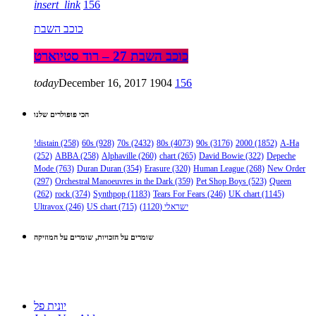
insert_link
156
כוכב השבת
כוכב השבת 27 – רוד סטיוארט
today
December 16, 2017
1904
156
הכי פופולרים שלנו
!distain
(258)
60s
(928)
70s
(2432)
80s
(4073)
90s
(3176)
2000
(1852)
A-Ha
(252)
ABBA
(258)
Alphaville
(260)
chart
(265)
David Bowie
(322)
Depeche
Mode
(763)
Duran Duran
(354)
Erasure
(320)
Human League
(268)
New Order
(297)
Orchestral Manoeuvres in the Dark
(359)
Pet Shop Boys
(523)
Queen
(262)
rock
(374)
Synthpop
(1183)
Tears For Fears
(246)
UK chart
(1145)
ישראלי
(1120)
(715)
US chart
(246)
Ultravox
שומרים על הזכויות, שומרים על המוזיקה
יונית פל