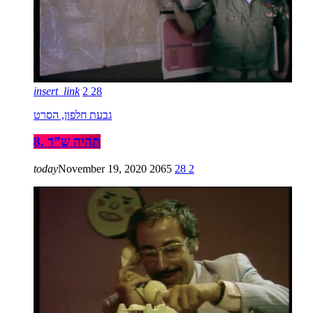
insert_link
2
28
גבעת חלפון, הסרט
8. תהיה ש”ד
today
November 19, 2020
2065
28
2