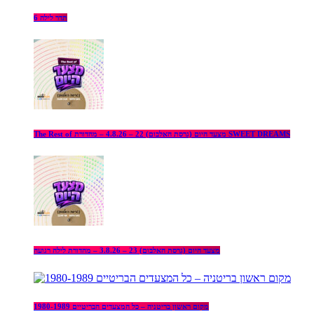
תדר לילה 6
The Rest of מצעד היום (גרסת האלבום) 22 – 4.8.26 – מהדורת SWEET DREAMS
מצעד היום (גרסת האלבום) 23 – 3.8.26 – מהדורת לילה רגועה
מקום ראשון בריטניה – כל המצעדים הבריטיים 1980-1989