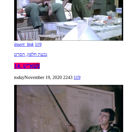
insert_link
119
גבעת חלפון, הסרט
14. בשא”ש
today
November 19, 2020
2243
119