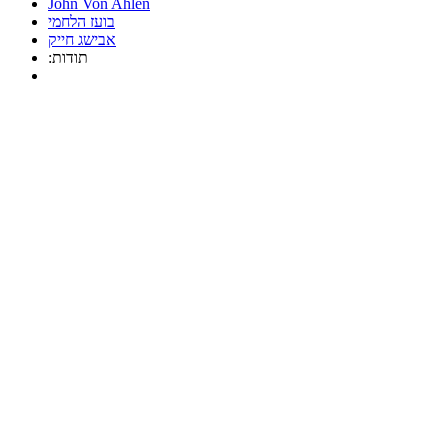
John Von Ahlen
בועז הלחמי
אבישג חייק
:תודות