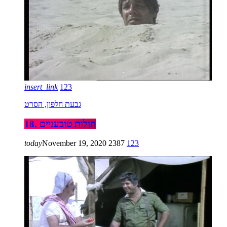
insert_link
123
גבעת חלפון, הסרט
18. חולות טובעניים
today
November 19, 2020
2387
123