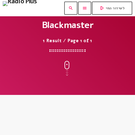
play_arrow
search
menu
לשידור החי
Blackmaster
1 Result / Page 1 of 1
insert_link